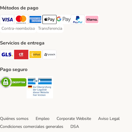
Métodos de pago
Visa Payment Method
Mastercard Payment Method
American Express Payment Method
Apple Pay Payment Method
Google Pay Payment Method
PayPal Payment Method
Klarna Payment Method
Contra-reembolso
Transferencia
Contra-reembolso Payment Method
Transferencia Payment Method
Servicios de entrega
GLS Shipping Method
CTTExpress Shipping Method
InPost Shipping Method
paack Shipping Method
Pago seguro
Security
Security
Quiénes somos
Empleo
Corporate Website
Aviso Legal
Condiciones comerciales generales
DSA