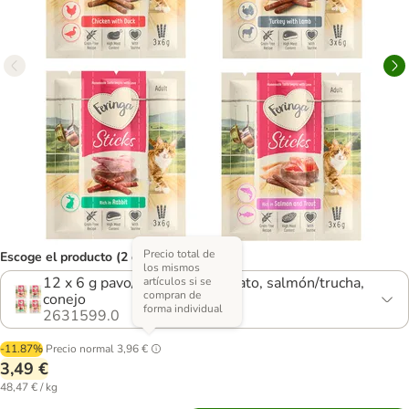
Precio total de
Escoge el producto (2 opciones)
los mismos
12 x 6 g pavo/cordero, pollo/pato, salmón/trucha,
artículos si se
compran de
conejo
forma individual
2631599.0
-11.87%
Precio normal
3,96 €
3,49 €
48,47 € / kg