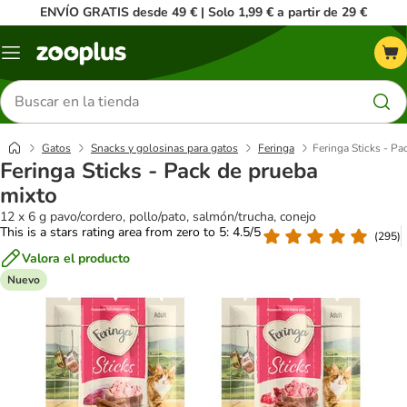
ENVÍO GRATIS desde 49 € | Solo 1,99 € a partir de 29 €
Menú
Buscar
productos
Gatos
Snacks y golosinas para gatos
Feringa
Feringa Sticks - Pa
Feringa Sticks - Pack de prueba
mixto
12 x 6 g pavo/cordero, pollo/pato, salmón/trucha, conejo
This is a stars rating area from zero to 5: 4.5/5
(
295
)
Valora el producto
Nuevo