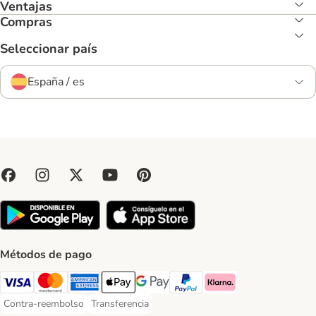
Ventajas
Compras
Seleccionar país
España / es
Métodos de pago
Visa Payment Method
Mastercard Payment Method
American Express Payment Method
Apple Pay Payment Method
Google Pay Payment Method
PayPal Payment Method
Klarna Payment Method
Contra-reembolso
Transferencia
Contra-reembolso Payment Method
Transferencia Payment Method