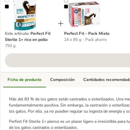
Perfect Fit Sterile 1+ rico en pollo
Perfect Fit - Pack Mixto
Este artículo
:
Perfect Fit
Perfect Fit - Pack Mixto
Sterile 1+ rico en pollo
24 x 85 g - Pack ahorro
750 g
Ficha de producto
Composición
Cantidades recomendad
Más del 83 % de los gatos están castrados o esterilizados. Una med
fundamentalmente positiva. Sin embargo, la castración o esterilizac
los gatos. Por ello, ya no pueden regular su ingesta de energía y 
Perfect Fit Sterile 1+ pienso es un placer ligero e irresistible para 
de los gatos castrados o esterilizados.