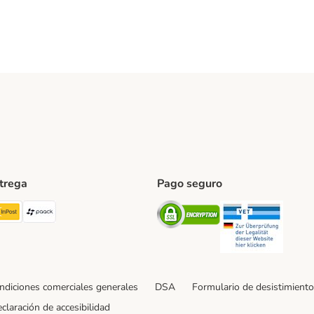
ntrega
Pago seguro
ping Method
TExpress Shipping Method
InPost Shipping Method
paack Shipping Method
Security
Securit
ndiciones comerciales generales
DSA
Formulario de desistimiento
claración de accesibilidad