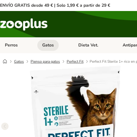
ENVÍO GRATIS desde 49 € | Solo 1,99 € a partir de 29 €
Perros
Gatos
Dieta Vet.
Antipar
Menú de categoria abierto: Perros
Menú de categoria abierto: Gatos
Menú de ca
Gatos
Pienso para gatos
Perfect Fit
Perfect Fit Sterile 1+ rico en 