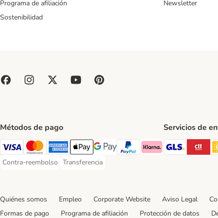
Programa de afiliación
Newsletter
Sostenibilidad
Métodos de pago
Servicios de e
GLS Ship
CT
Visa Payment Method
Mastercard Payment Method
American Express Payment Method
Apple Pay Payment Method
Google Pay Payment Method
PayPal Payment Method
Klarna Payment Method
Contra-reembolso
Transferencia
Contra-reembolso Payment Method
Transferencia Payment Method
Quiénes somos
Empleo
Corporate Website
Aviso Legal
Co
Formas de pago
Programa de afiliación
Protección de datos
De