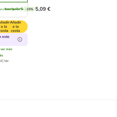
5,09 €
-15%
Añadir
Añadir
a la
a la
cesta
cesta
n este
ver más
ás
GIC.
Ver