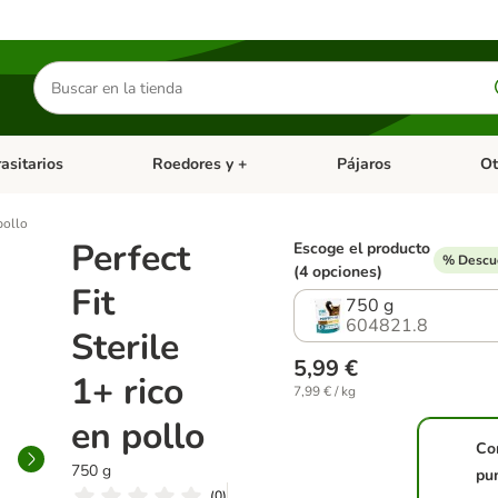
Buscar
productos
asitarios
Roedores y +
Pájaros
Ot
tegoria abierto: Dieta Vet.
Menú de categoria abierto: Antiparasitarios
Menú de categoria abierto
Menú 
pollo
Perfect
Escoge el producto
% Descue
(4 opciones)
Fit
750 g
604821.8
Sterile
5,99 €
1+ rico
7,99 € / kg
en pollo
Co
750 g
pu
(
0
)