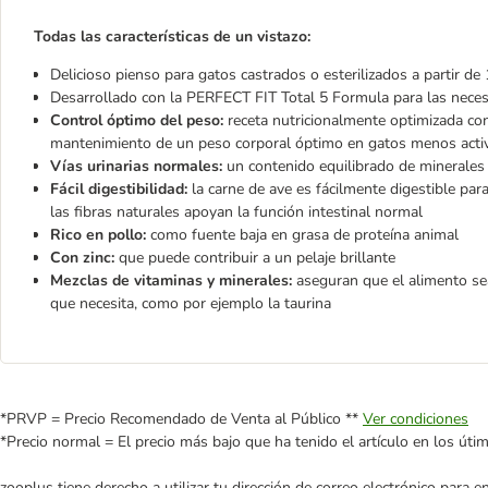
Todas las características de un vistazo:
Delicioso pienso para gatos castrados o esterilizados a partir de
Desarrollado con la PERFECT FIT Total 5 Formula para las neces
Control óptimo del peso:
receta nutricionalmente optimizada con
mantenimiento de un peso corporal óptimo en gatos menos acti
Vías urinarias normales:
un contenido equilibrado de minerales a
Fácil digestibilidad:
la carne de ave es fácilmente digestible para
las fibras naturales apoyan la función intestinal normal
Rico en pollo:
como fuente baja en grasa de proteína animal
Con zinc:
que puede contribuir a un pelaje brillante
Mezclas de vitaminas y minerales:
aseguran que el alimento sea
que necesita, como por ejemplo la taurina
*PRVP = Precio Recomendado de Venta al Público **
Ver condiciones
*Precio normal = El precio más bajo que ha tenido el artículo en los úti
zooplus tiene derecho a utilizar tu dirección de correo electrónico para 