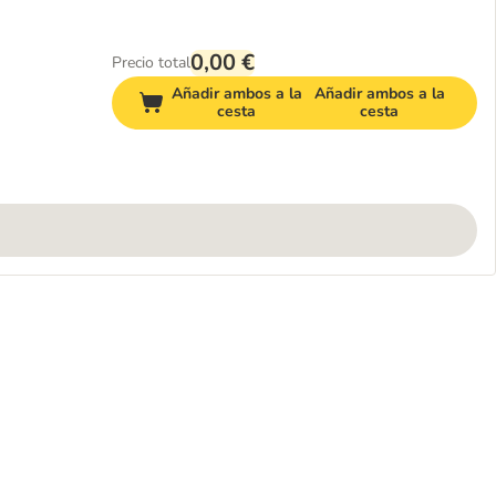
0,00 €
Precio total
Añadir ambos a la
Añadir ambos a la
cesta
cesta