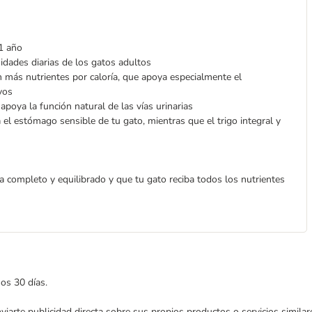
 1 año
idades diarias de los gatos adultos
 más nutrientes por caloría, que apoya especialmente el
vos
poya la función natural de las vías urinarias
 el estómago sensible de tu gato, mientras que el trigo integral y
 completo y equilibrado y que tu gato reciba todos los nutrientes
mos 30 días.
enviarte publicidad directa sobre sus propios productos o servicios simil