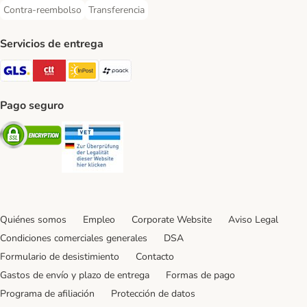
Contra-reembolso
Transferencia
Contra-reembolso Payment Method
Transferencia Payment Method
Servicios de entrega
GLS Shipping Method
CTTExpress Shipping Method
InPost Shipping Method
paack Shipping Method
Pago seguro
Security
Security
Quiénes somos
Empleo
Corporate Website
Aviso Legal
Condiciones comerciales generales
DSA
Formulario de desistimiento
Contacto
Gastos de envío y plazo de entrega
Formas de pago
Programa de afiliación
Protección de datos