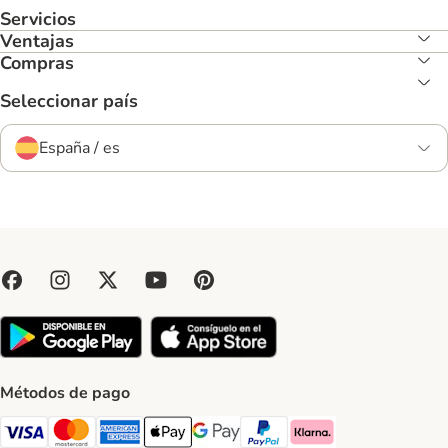
Servicios
Ventajas
Compras
Seleccionar país
España / es
Métodos de pago
Visa Payment Method
Mastercard Payment Method
American Express Payment Method
Apple Pay Payment Method
Google Pay Payment Method
PayPal Payment Method
Klarna Payment Method