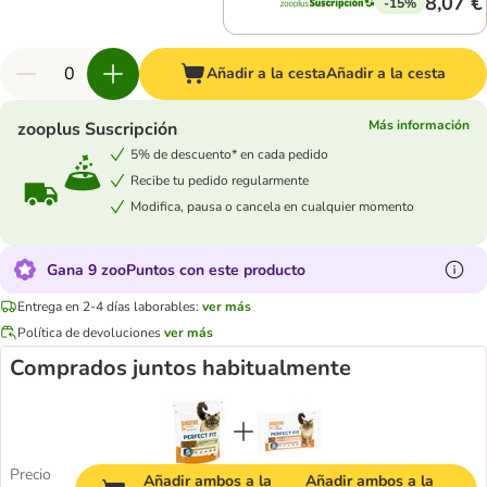
8,07 €
-15%
Añadir a la cesta
Añadir a la cesta
Más información
zooplus Suscripción
5% de descuento* en cada pedido
Recibe tu pedido regularmente
Modifica, pausa o cancela en cualquier momento
Gana 9 zooPuntos con este producto
Entrega en 2-4 días laborables:
ver más
Política de devoluciones
ver más
Comprados juntos habitualmente
Precio
Añadir ambos a la
Añadir ambos a la