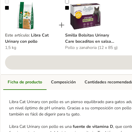
Libra Cat Urinary con pollo
Smilla Bolsitas Urinary Care bocad
Este artículo
:
Libra Cat
Smilla Bolsitas Urinary
Urinary con pollo
Care bocaditos en salsa
1,5 kg
con verduras
Pollo y zanahoria (12 x 85 g)
Ficha de producto
Composición
Cantidades recomendad
Libra Cat Urinary con pollo es un pienso equilibrado para gatos a
un nivel óptimo de pH urinario. Gracias a su composición con pollo 
también es fácil de digerir para tu gato.
Libra Cat Urinary con pollo es una
fuente de vitamina D
, que con