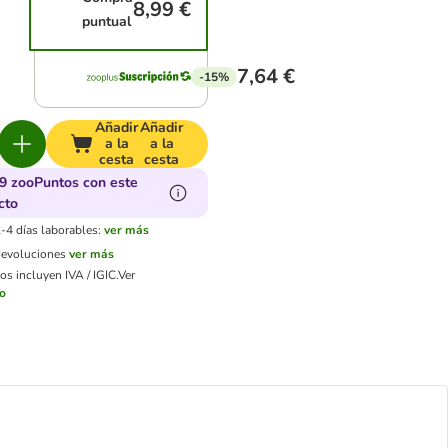
8,99 €
puntual
7,64 €
-15%
Añadir
Añadir
a la
a la
cesta
cesta
9 zooPuntos con este
cto
-4 días laborables:
ver más
devoluciones
ver más
os incluyen IVA / IGIC.
Ver
ío