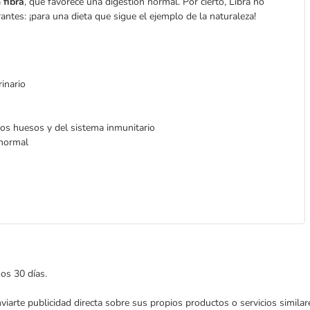
 fibra
, que favorece una digestión normal. Por cierto, Libra no
rantes: ¡para una dieta que sigue el ejemplo de la naturaleza!
inario
los huesos y del sistema inmunitario
 normal
mos 30 días.
enviarte publicidad directa sobre sus propios productos o servicios simil