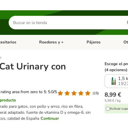
Buscar
productos
asitarios
Roedores y +
Pájaros
Ot
tegoria abierto: Dieta Vet.
Menú de categoria abierto: Antiparasitarios
Menú de categoria abierto
Menú 
o
 Cat Urinary con
Escoge el pr
(4 opciones)
1,5 
192
 rating area from zero to 5: 5.0/5
(
15
)
8,99 €
 producto
5,99 € / kg
rado para gatos, con pollo y arroz, rico en fibra,
Activar cu
eral adaptado, fuente de vitamina D y omega-6, sin
cos, calidad de España
Continuar