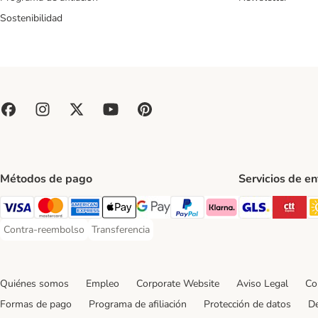
Sostenibilidad
Métodos de pago
Servicios de e
GLS Ship
CT
Visa Payment Method
Mastercard Payment Method
American Express Payment Method
Apple Pay Payment Method
Google Pay Payment Method
PayPal Payment Method
Klarna Payment Method
Contra-reembolso
Transferencia
Contra-reembolso Payment Method
Transferencia Payment Method
Quiénes somos
Empleo
Corporate Website
Aviso Legal
Co
Formas de pago
Programa de afiliación
Protección de datos
De