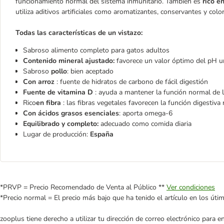
funcionamiento normal del sistema inmunitario. También es
rico en
utiliza aditivos artificiales como aromatizantes, conservantes y colo
Todas las características de un vistazo:
Sabroso alimento completo para gatos adultos
Contenido mineral ajustado:
favorece un valor óptimo del pH ur
Sabroso
pollo
: bien aceptado
Con arroz
: fuente de hidratos de carbono de fácil digestión
Fuente de vitamina D
: ayuda a mantener la función normal de 
Rico
en fibra
: las fibras vegetales favorecen la función digestiva
Con ácidos grasos esenciales
: aporta omega-6
Equilibrado y completo:
adecuado como comida diaria
Lugar de producción:
España
*PRVP = Precio Recomendado de Venta al Público **
Ver condiciones
*Precio normal = El precio más bajo que ha tenido el artículo en los úti
zooplus tiene derecho a utilizar tu dirección de correo electrónico para 