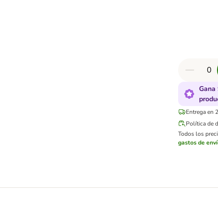
Gana 
produ
Entrega en 2
Política de 
Todos los preci
gastos de env