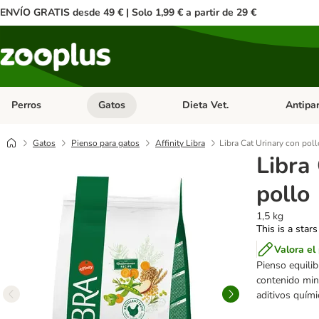
ENVÍO GRATIS desde 49 € | Solo 1,99 € a partir de 29 €
Perros
Gatos
Dieta Vet.
Antipar
Menú de categoria abierto: Perros
Menú de categoria abierto: Gatos
Menú de ca
Gatos
Pienso para gatos
Affinity Libra
Libra Cat Urinary con poll
Libra
pollo
1,5 kg
This is a stars
Valora el
Pienso equilib
contenido min
aditivos quími