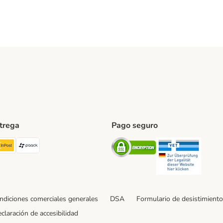
ntrega
Pago seguro
ping Method
TExpress Shipping Method
InPost Shipping Method
paack Shipping Method
Security
Securit
ndiciones comerciales generales
DSA
Formulario de desistimiento
claración de accesibilidad