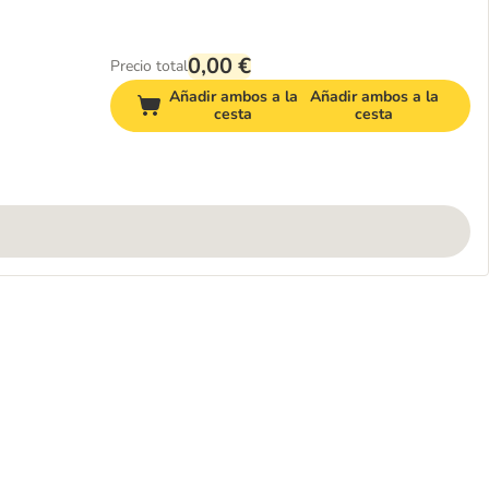
0,00 €
Precio total
Añadir ambos a la
Añadir ambos a la
cesta
cesta