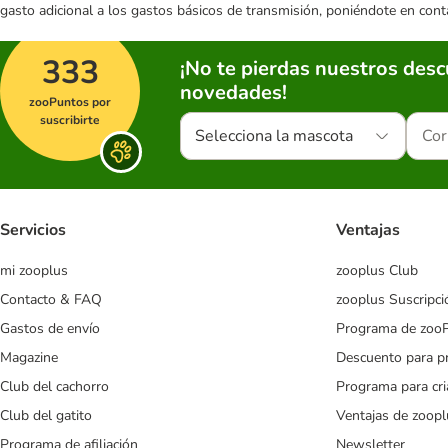
gasto adicional a los gastos básicos de transmisión, poniéndote en cont
333
¡No te pierdas nuestros des
novedades!
zooPuntos por
suscribirte
Selecciona la mascota
Servicios
Ventajas
mi zooplus
zooplus Club
Contacto & FAQ
zooplus Suscripci
Gastos de envío
Programa de zoo
Magazine
Descuento para p
Club del cachorro
Programa para cr
Club del gatito
Ventajas de zoopl
Programa de afiliación
Newsletter