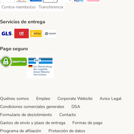
Visa Payment Method
Mastercard Payment Method
American Express Payment Method
Apple Pay Payment Method
Google Pay Payment Method
PayPal Payment Method
Klarna Payment Method
Contra-reembolso
Transferencia
Contra-reembolso Payment Method
Transferencia Payment Method
Servicios de entrega
GLS Shipping Method
CTTExpress Shipping Method
InPost Shipping Method
paack Shipping Method
Pago seguro
Security
Security
Quiénes somos
Empleo
Corporate Website
Aviso Legal
Condiciones comerciales generales
DSA
Formulario de desistimiento
Contacto
Gastos de envío y plazo de entrega
Formas de pago
Programa de afiliación
Protección de datos