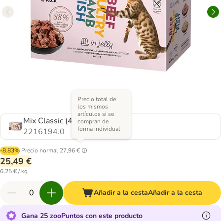
Precio total de
los mismos
artículos si se
Mix Classic (4 variedades)
compran de
forma individual
2216194.0
-8.83%
Precio normal
27,96 €
25,49 €
6,25 € / kg
Añadir a la cesta
Añadir a la cesta
Gana 25 zooPuntos con este producto