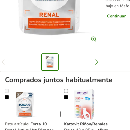
bajo en fósfo
Continuar
Comprados juntos habitualmente
Forza 10 Renal Active Vet Diet para gatos 12 x 80 g
Kattovit Riñón/Renales Bolsa 12 x
Este artículo
:
Forza 10
Kattovit Riñón/Renales