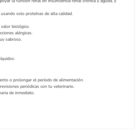
yar la función renal en insuficiencia renal crónica y aguda, y
 usando solo proteínas de alta calidad.
valor biológico.
cciones alérgicas.
muy sabroso.
íquidos.
ento o prolongar el período de alimentación.
evisiones periódicas con tu veterinario.
aria de inmediato.