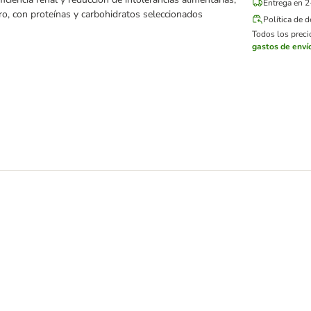
Entrega en 2
ro, con proteínas y carbohidratos seleccionados
Política de 
Todos los precio
gastos de enví
 85 g - Mixta