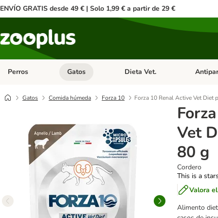
ENVÍO GRATIS desde 49 € | Solo 1,99 € a partir de 29 €
Perros
Gatos
Dieta Vet.
Antipar
Menú de categoria abierto: Perros
Menú de categoria abierto: Gatos
Menú de ca
Gatos
Comida húmeda
Forza 10
Forza 10 Renal Active Vet Diet 
Forza
Vet D
80 g
Cordero
This is a star
Valora e
Alimento diet
casos de insuf