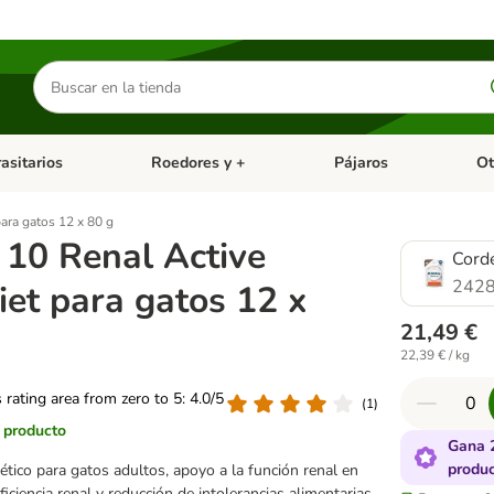
Buscar
productos
asitarios
Roedores y +
Pájaros
Ot
tegoria abierto: Dieta Vet.
Menú de categoria abierto: Antiparasitarios
Menú de categoria abierto
Menú 
para gatos 12 x 80 g
 10 Renal Active
Cord
2428
iet para gatos 12 x
21,49 €
22,39 € / kg
s rating area from zero to 5: 4.0/5
(
1
)
l producto
Gana 
produ
ético para gatos adultos, apoyo a la función renal en
iciencia renal y reducción de intolerancias alimentarias,