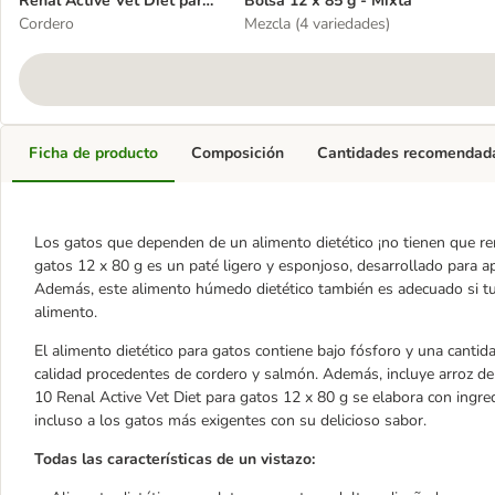
Renal Active Vet Diet para
Bolsa 12 x 85 g - Mixta
gatos 12 x 80 g
Cordero
Mezcla (4 variedades)
Ficha de producto
Composición
Cantidades recomendad
Los gatos que dependen de un alimento dietético ¡no tienen que ren
gatos 12 x 80 g es un paté ligero y esponjoso, desarrollado para apo
Además, este alimento húmedo dietético también es adecuado si tu
alimento.
El alimento dietético para gatos contiene bajo fósforo y una cantid
calidad procedentes de cordero y salmón. Además, incluye arroz de 
10 Renal Active Vet Diet para gatos 12 x 80 g se elabora con ingred
incluso a los gatos más exigentes con su delicioso sabor.
Todas las características de un vistazo: