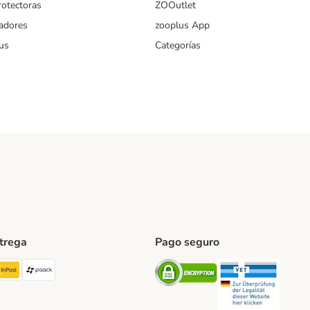
rotectoras
ZOOutlet
iadores
zooplus App
us
Categorías
ntrega
Pago seguro
ping Method
TExpress Shipping Method
InPost Shipping Method
paack Shipping Method
Security
Securit