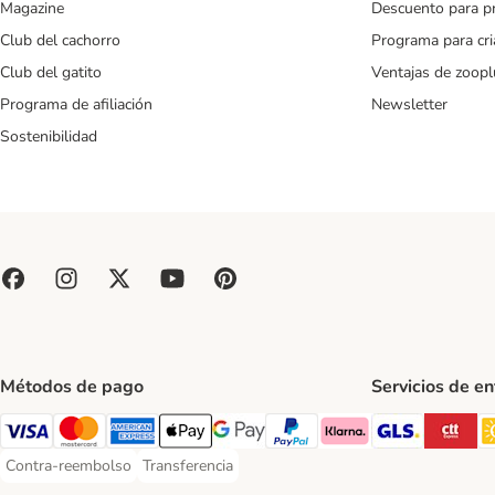
Magazine
Descuento para p
Club del cachorro
Programa para cr
Club del gatito
Ventajas de zoopl
Programa de afiliación
Newsletter
Sostenibilidad
Métodos de pago
Servicios de e
GLS Ship
CT
Visa Payment Method
Mastercard Payment Method
American Express Payment Method
Apple Pay Payment Method
Google Pay Payment Method
PayPal Payment Method
Klarna Payment Method
Contra-reembolso
Transferencia
Contra-reembolso Payment Method
Transferencia Payment Method