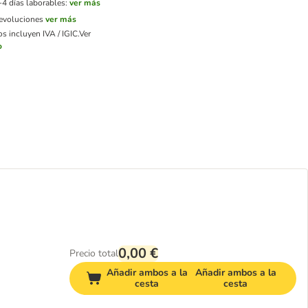
-4 días laborables:
ver más
devoluciones
ver más
s incluyen IVA / IGIC.
Ver
o
0,00 €
Precio total
Añadir ambos a la
Añadir ambos a la
cesta
cesta