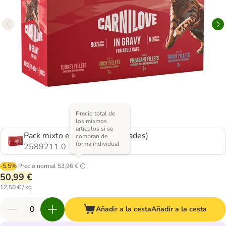
Precio total de
los mismos
artículos si se
Pack mixto en salsa (4 variedades)
compran de
forma individual
2589211.0
-5.5%
Precio normal
53,96 €
50,99 €
12,50 € / kg
Añadir a la cesta
Añadir a la cesta