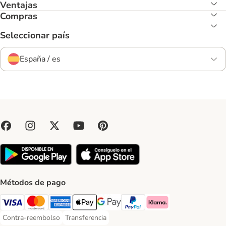
Ventajas
Compras
Seleccionar país
España / es
Métodos de pago
Visa Payment Method
Mastercard Payment Method
American Express Payment Method
Apple Pay Payment Method
Google Pay Payment Method
PayPal Payment Method
Klarna Payment Method
Contra-reembolso
Transferencia
Contra-reembolso Payment Method
Transferencia Payment Method