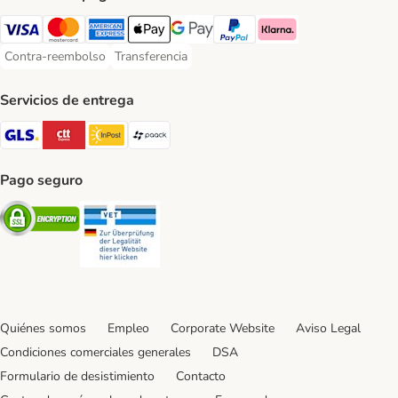
Visa Payment Method
Mastercard Payment Method
American Express Payment Method
Apple Pay Payment Method
Google Pay Payment Method
PayPal Payment Method
Klarna Payment Method
Contra-reembolso
Transferencia
Contra-reembolso Payment Method
Transferencia Payment Method
Servicios de entrega
GLS Shipping Method
CTTExpress Shipping Method
InPost Shipping Method
paack Shipping Method
Pago seguro
Security
Security
Quiénes somos
Empleo
Corporate Website
Aviso Legal
Condiciones comerciales generales
DSA
Formulario de desistimiento
Contacto