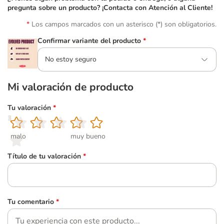
pregunta sobre un producto? ¡Contacta con Atención al Cliente!
Los campos marcados con un asterisco (*) son obligatorios.
Confirmar variante del producto
*
No estoy seguro
Mi valoración de producto
Tu valoración
*
1
2
3
4
5
malo
muy bueno
Título de tu valoración
*
Tu comentario
*