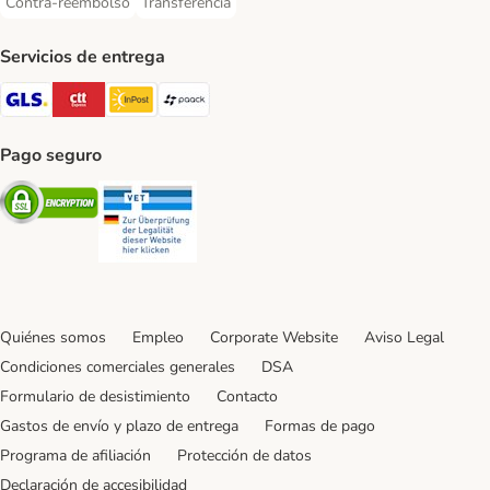
Contra-reembolso
Transferencia
Contra-reembolso Payment Method
Transferencia Payment Method
Servicios de entrega
GLS Shipping Method
CTTExpress Shipping Method
InPost Shipping Method
paack Shipping Method
Pago seguro
Security
Security
Quiénes somos
Empleo
Corporate Website
Aviso Legal
Condiciones comerciales generales
DSA
Formulario de desistimiento
Contacto
Gastos de envío y plazo de entrega
Formas de pago
Programa de afiliación
Protección de datos
Declaración de accesibilidad