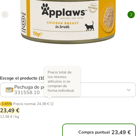
Precio total de
los mismos
Escoge el producto (10 opciones)
artículos si se
compran de
Pechuga de pollo
forma individual
331558.10
-3.65%
Precio normal
24,38 €
23,49 €
12,56 € / kg
23,49 €
Compra puntual