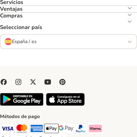
Servicios
Ventajas
Compras
Seleccionar país
España / es
Métodos de pago
Visa Payment Method
Mastercard Payment Method
American Express Payment Method
Apple Pay Payment Method
Google Pay Payment Method
PayPal Payment Method
Klarna Payment Method