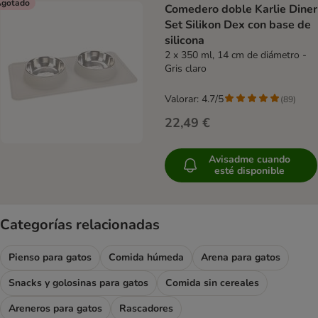
gotado
Comedero doble Karlie Diner
Set Silikon Dex con base de
silicona
2 x 350 ml, 14 cm de diámetro -
Gris claro
Valorar: 4.7/5
(
89
)
22,49 €
Avisadme cuando
esté disponible
Categorías relacionadas
Pienso para gatos
Comida húmeda
Arena para gatos
Snacks y golosinas para gatos
Comida sin cereales
Areneros para gatos
Rascadores