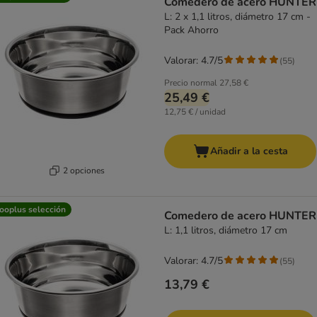
Comedero de acero HUNTER
L: 2 x 1,1 litros, diámetro 17 cm -
Pack Ahorro
Valorar: 4.7/5
(
55
)
Precio normal
27,58 €
25,49 €
12,75 € / unidad
Añadir a la cesta
2 opciones
ooplus selección
Comedero de acero HUNTER
L: 1,1 litros, diámetro 17 cm
Valorar: 4.7/5
(
55
)
13,79 €