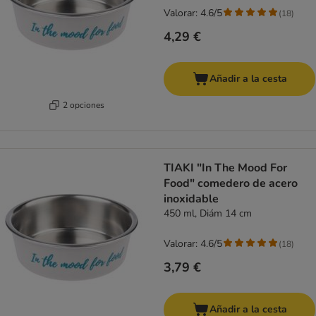
Valorar: 4.6/5
(
18
)
4,29 €
Añadir a la cesta
2 opciones
TIAKI "In The Mood For
Food" comedero de acero
inoxidable
450 ml, Diám 14 cm
Valorar: 4.6/5
(
18
)
3,79 €
Añadir a la cesta