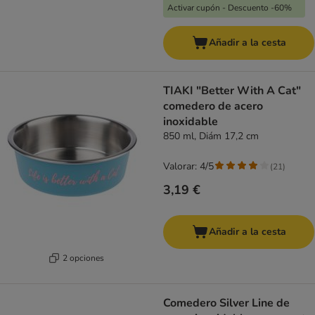
Activar cupón - Descuento -60%
Añadir a la cesta
TIAKI "Better With A Cat"
comedero de acero
inoxidable
850 ml, Diám 17,2 cm
Valorar: 4/5
(
21
)
3,19 €
Añadir a la cesta
2 opciones
Comedero Silver Line de