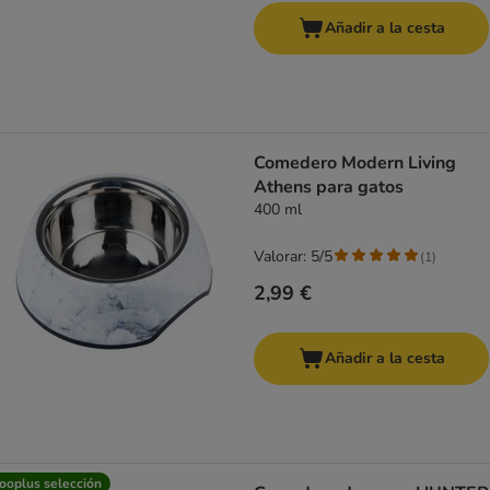
Añadir a la cesta
Comedero Modern Living
Athens para gatos
400 ml
Valorar: 5/5
(
1
)
2,99 €
Añadir a la cesta
ooplus selección