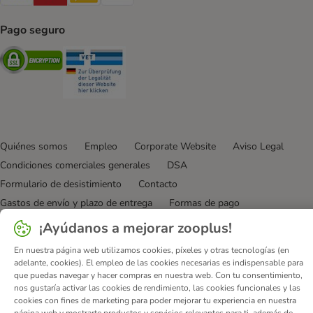
Pago seguro
Security
Security
Quiénes somos
Empleo
Corporate Website
Aviso Legal
Condiciones comerciales generales
DSA
Formulario de desistimiento
Contacto
Gastos de envío y plazo de entrega
Formas de pago
Programa de afiliación
Protección de datos
¡Ayúdanos a mejorar zooplus!
Declaración de accesibilidad
En nuestra página web utilizamos cookies, píxeles y otras tecnologías (en
adelante, cookies). El empleo de las cookies necesarias es indispensable para
© zooplus SE
2026
que puedas navegar y hacer compras en nuestra web. Con tu consentimiento,
nos gustaría activar las cookies de rendimiento, las cookies funcionales y las
cookies con fines de marketing para poder mejorar tu experiencia en nuestra