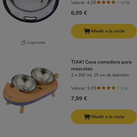
Valorar: 4.2/5
(
579
)
6,99 €
Añadir a la cesta
2 opciones
TIAKI Cova comedero para
mascotas
2 x 350 ml, 15 cm de diámetro
Valorar: 3.7/5
(
14
)
7,99 €
Añadir a la cesta