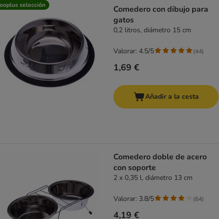
product items have been changed
ooplus selección
Comedero con dibujo para
gatos
0,2 litros, diámetro 15 cm
Valorar: 4.5/5
(
44
)
1,69 €
Añadir a la cesta
Comedero doble de acero
con soporte
2 x 0,35 l, diámetro 13 cm
Valorar: 3.8/5
(
64
)
4,19 €