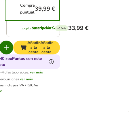
Compra
39,99 €
puntual
33,99 €
-15%
Añadir
Añadir
a la
a la
cesta
cesta
40 zooPuntos con este
cto
-4 días laborables:
ver más
devoluciones
ver más
os incluyen IVA / IGIC.
Ver
ío