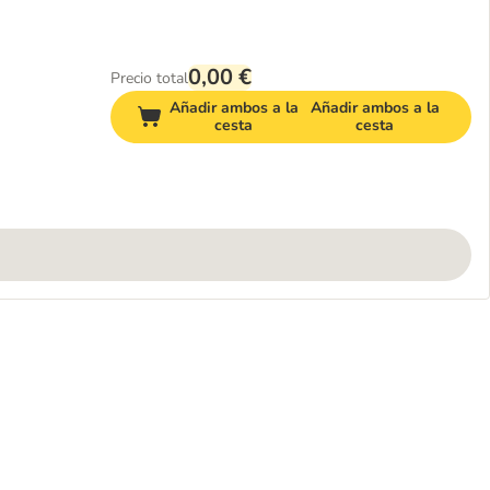
0,00 €
Precio total
Añadir ambos a la
Añadir ambos a la
cesta
cesta