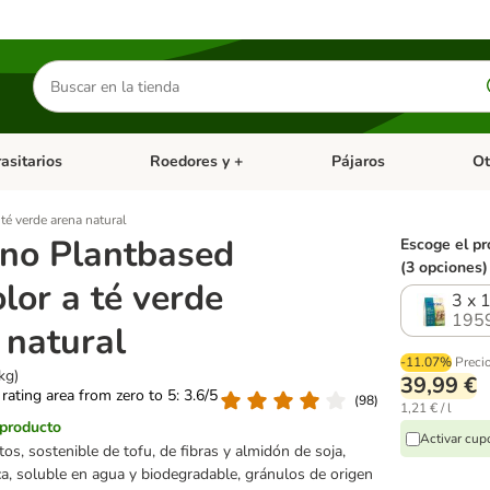
Buscar
productos
asitarios
Roedores y +
Pájaros
Ot
tegoria abierto: Dieta Vet.
Menú de categoria abierto: Antiparasitarios
Menú de categoria abierto
Menú 
té verde arena natural
ino Plantbased
Escoge el pr
(3 opciones)
lor a té verde
3 x 1
195
 natural
-11.07%
Preci
kg)
39,99 €
 rating area from zero to 5: 3.6/5
(
98
)
1,21 € / l
 producto
Activar cu
os, sostenible de tofu, de fibras y almidón de soja,
, soluble en agua y biodegradable, gránulos de origen