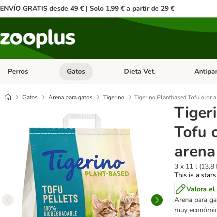
ENVÍO GRATIS desde 49 € | Solo 1,99 € a partir de 29 €
Perros
Gatos
Dieta Vet.
Antipar
Menú de categoria abierto: Perros
Menú de categoria abierto: Gatos
Menú de ca
Gatos
Arena para gatos
Tigerino
Tigerino Plantbased Tofu olor a 
Tiger
Tofu o
arena
3 x 11 l (13,8 
This is a stars
Valora el
Arena para gat
muy económica