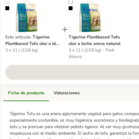
Tigerino Plantbased Tofu olor a té verde arena natural
Tigerino Plantbased Tofu olor a le
Este artículo
:
Tigerino
Tigerino Plantbased Tofu
Plantbased Tofu olor a té
olor a leche arena natural
verde arena natural
3 x 11 l (13,8 kg)
3 x 11 l (13,8 kg) - Pack
Ahorro
Ficha de producto
Valoraciones
Tigerino Tofu es una arena aglomerante vegetal para gatos compues
especialmente sostenible, es muy higiénica, económica y biodegrad
tofu y se prensan para obtener pellets ligeros. Al ser muy grumos
respetuosa con el medio ambiente. El lecho de tofu garantiza la fo