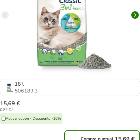
18 l
506189.3
15,69 €
0,87 € / l
Activar cupón - Descuento -10%
15,69 €
Compra puntual