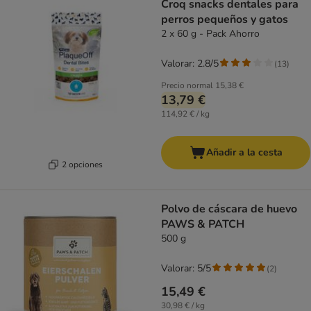
Croq snacks dentales para
perros pequeños y gatos
2 x 60 g - Pack Ahorro
Valorar: 2.8/5
(
13
)
Precio normal
15,38 €
13,79 €
114,92 € / kg
Añadir a la cesta
2 opciones
Polvo de cáscara de huevo
PAWS & PATCH
500 g
Valorar: 5/5
(
2
)
15,49 €
30,98 € / kg