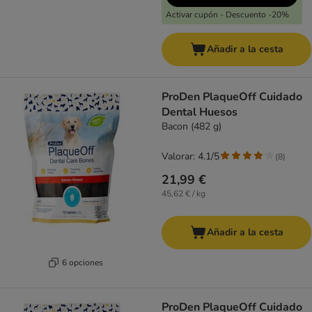
Activar cupón - Descuento -20%
Añadir a la cesta
ProDen PlaqueOff Cuidado
Dental Huesos
Bacon (482 g)
Valorar: 4.1/5
(
8
)
21,99 €
45,62 € / kg
Añadir a la cesta
6 opciones
ProDen PlaqueOff Cuidado