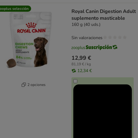
ooplus selección
Royal Canin Digestion Adult
suplemento masticable
160 g (40 uds.)
Sin valoraciones
12,99 €
81,19 € / kg
12,34 €
2 opciones