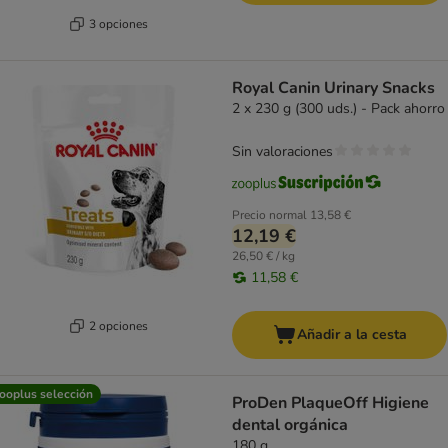
3 opciones
Royal Canin Urinary Snacks
2 x 230 g (300 uds.) - Pack ahorro
Sin valoraciones
Precio normal
13,58 €
12,19 €
26,50 € / kg
11,58 €
2 opciones
Añadir a la cesta
ooplus selección
ProDen PlaqueOff Higiene
dental orgánica
180 g