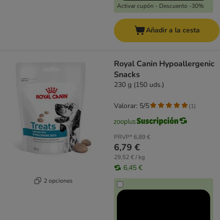
Activar cupón - Descuento -30%
Añadir a la cesta
Royal Canin Hypoallergenic
Snacks
230 g (150 uds.)
Valorar: 5/5
(
1
)
PRVP*
6,89 €
6,79 €
29,52 € / kg
6,45 €
2 opciones