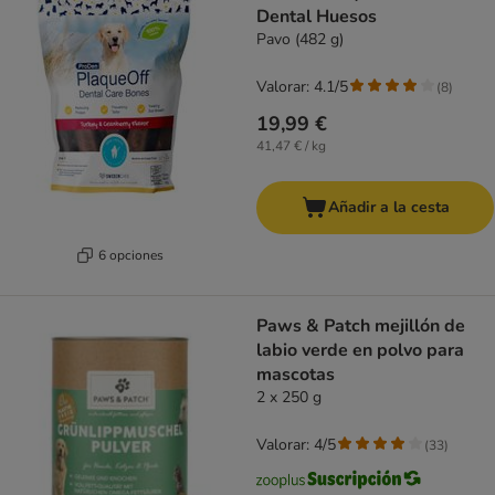
Dental Huesos
Pavo (482 g)
Valorar: 4.1/5
(
8
)
19,99 €
41,47 € / kg
Añadir a la cesta
6 opciones
Paws & Patch mejillón de
labio verde en polvo para
mascotas
2 x 250 g
Valorar: 4/5
(
33
)