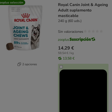
ooplus selección
Royal Canin Joint & Ageing
Adult suplemento
masticable
240 g (60 uds.)
Sin valoraciones
14,29 €
59,54 € / kg
13,58 €
2 opciones