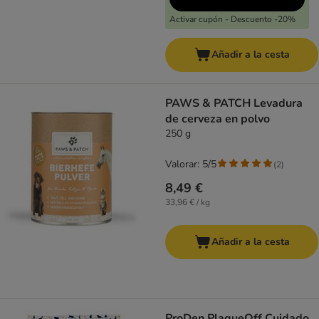
Activar cupón - Descuento -20%
Añadir a la cesta
PAWS & PATCH Levadura
de cerveza en polvo
250 g
Valorar: 5/5
(
2
)
8,49 €
33,96 € / kg
Añadir a la cesta
ProDen PlaqueOff Cuidado