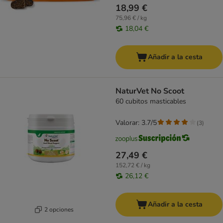
18,99 €
75,96 € / kg
18,04 €
Añadir a la cesta
NaturVet No Scoot
60 cubitos masticables
Valorar: 3.7/5
(
3
)
27,49 €
152,72 € / kg
26,12 €
Añadir a la cesta
2 opciones