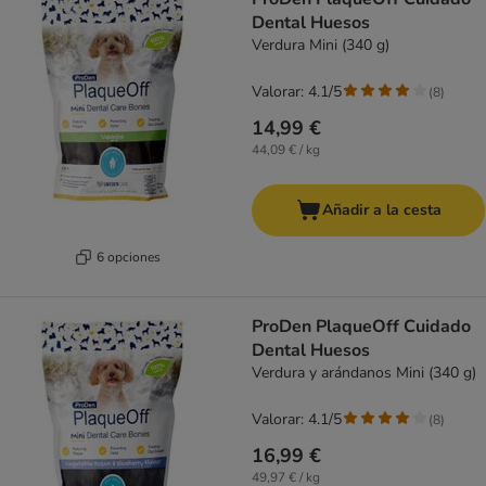
Dental Huesos
Verdura Mini (340 g)
Valorar: 4.1/5
(
8
)
14,99 €
44,09 € / kg
Añadir a la cesta
6 opciones
ProDen PlaqueOff Cuidado
Dental Huesos
Verdura y arándanos Mini (340 g)
Valorar: 4.1/5
(
8
)
16,99 €
49,97 € / kg