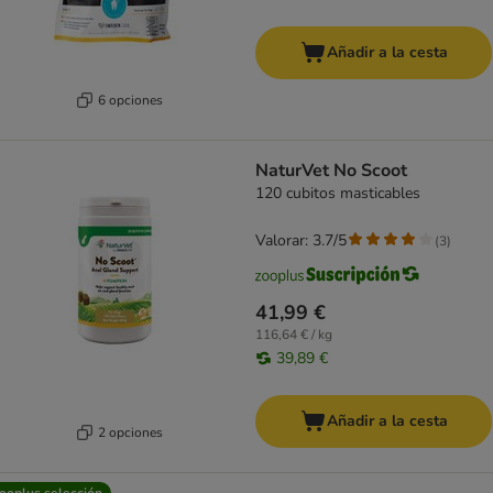
Añadir a la cesta
6 opciones
NaturVet No Scoot
120 cubitos masticables
Valorar: 3.7/5
(
3
)
41,99 €
116,64 € / kg
39,89 €
Añadir a la cesta
2 opciones
ooplus selección