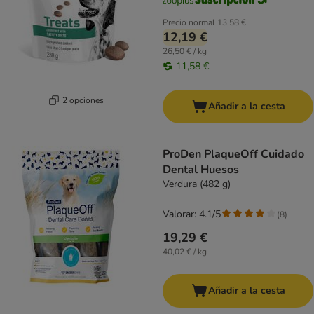
Precio normal
13,58 €
12,19 €
26,50 € / kg
11,58 €
2 opciones
Añadir a la cesta
ProDen PlaqueOff Cuidado
Dental Huesos
Verdura (482 g)
Valorar: 4.1/5
(
8
)
19,29 €
40,02 € / kg
Añadir a la cesta