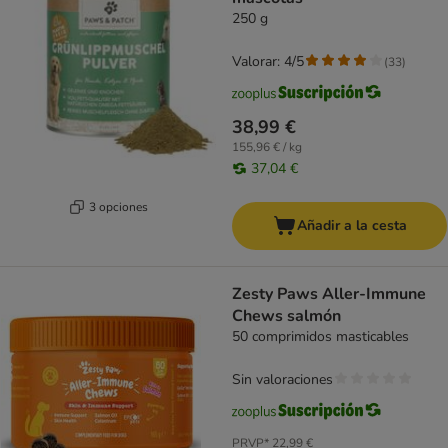
250 g
Valorar: 4/5
(
33
)
38,99 €
155,96 € / kg
37,04 €
3 opciones
Añadir a la cesta
Zesty Paws Aller-Immune
Chews salmón
50 comprimidos masticables
Sin valoraciones
PRVP*
22,99 €