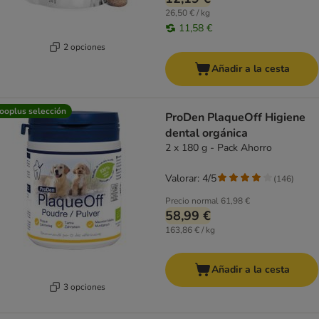
26,50 € / kg
11,58 €
2 opciones
Añadir a la cesta
ooplus selección
ProDen PlaqueOff Higiene
dental orgánica
2 x 180 g - Pack Ahorro
Valorar: 4/5
(
146
)
Precio normal
61,98 €
58,99 €
163,86 € / kg
Añadir a la cesta
3 opciones