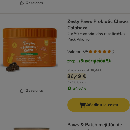
6 opciones
Zesty Paws Probiotic Chews
Calabaza
2 x 50 comprimidos masticables -
Pack Ahorro
Valorar: 5/5
(
2
)
Precio normal
38,98 €
36,49 €
72,98 € / kg
34,67 €
2 opciones
Añadir a la cesta
Paws & Patch mejillón de