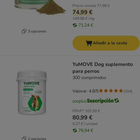
Precio normal
77,98 €
74,99 €
149,98 € / kg
71,24 €
3 opciones
Añadir a la cesta
YuMOVE Dog suplemento
para perros
300 comprimidos
Valorar: 4.8/5
(
204
)
PRVP*
103,50 €
80,99 €
0,27 € / unidad
76,94 €
2 opciones