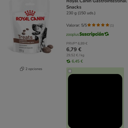
Royal Canin Gastrointestinal
Snacks
230 g (150 uds.)
Valorar: 5/5
(
1
)
PRVP*
6,89 €
6,79 €
29,52 € / kg
6,45 €
2 opciones