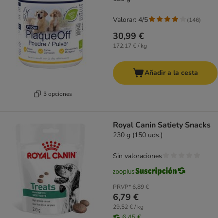
Valorar: 4/5
(
146
)
30,99 €
172,17 € / kg
Añadir a la cesta
3 opciones
Royal Canin Satiety Snacks
230 g (150 uds.)
Sin valoraciones
PRVP*
6,89 €
6,79 €
29,52 € / kg
6,45 €