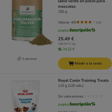
labio verde en polvo para
mascotas
150 g
Valorar: 4/5
(
33
)
25,49 €
169,93 € / kg
24,22 €
3 opciones
Añadir a la cesta
Royal Canin Training Treats
110 g (120 uds.)
Sin valoraciones