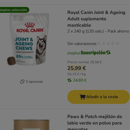
ooplus selección
Royal Canin Joint & Ageing
Adult suplemento
masticable
2 x 240 g (120 uds.) - Pack ahorro
Sin valoraciones
Precio normal
28,58 €
25,99 €
54,15 € / kg
24,69 €
2 opciones
Añadir a la cesta
Paws & Patch mejillón de
labio verde en polvo para
mascotas