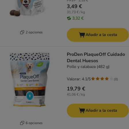
PRVP*
3,59 €
3,49 €
31,73 € / kg
3,32 €
2 opciones
Añadir a la cesta
ProDen PlaqueOff Cuidado
Dental Huesos
Pollo y calabaza (482 g)
Valorar: 4.1/5
(
8
)
19,79 €
41,06 € / kg
Añadir a la cesta
6 opciones