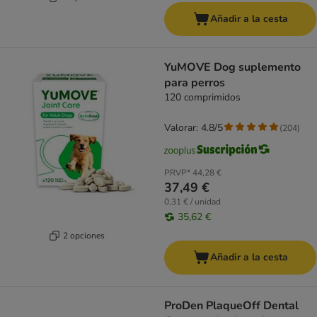
Añadir a la cesta
YuMOVE Dog suplemento
para perros
120 comprimidos
Valorar: 4.8/5
(
204
)
PRVP*
44,28 €
37,49 €
0,31 € / unidad
35,62 €
2 opciones
Añadir a la cesta
ProDen PlaqueOff Dental