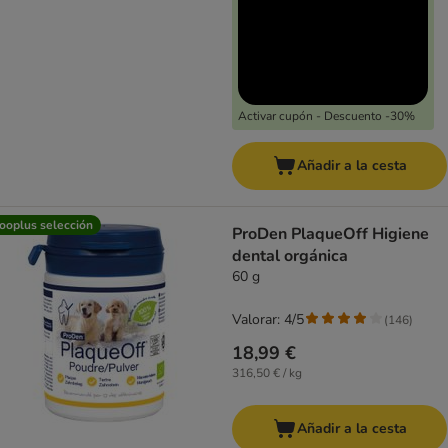
Activar cupón - Descuento -30%
Añadir a la cesta
ooplus selección
ProDen PlaqueOff Higiene
dental orgánica
60 g
Valorar: 4/5
(
146
)
18,99 €
316,50 € / kg
Añadir a la cesta