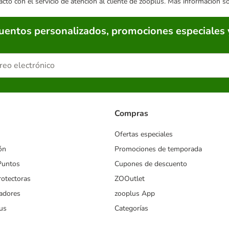
acto con el servicio de atención al cliente de zooplus. Más información 
cuentos personalizados, promociones especiales 
Compras
Ofertas especiales
ón
Promociones de temporada
Puntos
Cupones de descuento
rotectoras
ZOOutlet
iadores
zooplus App
us
Categorías