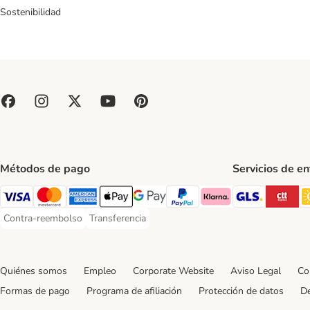
Sostenibilidad
Métodos de pago
Servicios de e
GLS Ship
CT
Visa Payment Method
Mastercard Payment Method
American Express Payment Method
Apple Pay Payment Method
Google Pay Payment Method
PayPal Payment Method
Klarna Payment Method
Contra-reembolso
Transferencia
Contra-reembolso Payment Method
Transferencia Payment Method
Quiénes somos
Empleo
Corporate Website
Aviso Legal
Co
Formas de pago
Programa de afiliación
Protección de datos
De