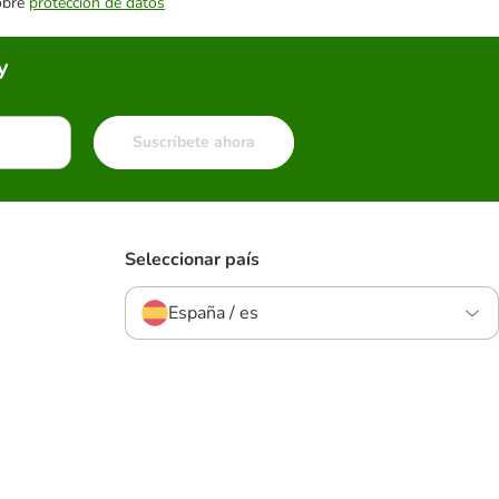
sobre
protección de datos
y
Suscríbete ahora
Seleccionar país
España / es