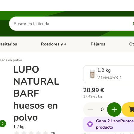
Buscar
productos
asitarios
Roedores y +
Pájaros
Ot
tegoria abierto: Dieta Vet.
Menú de categoria abierto: Antiparasitarios
Menú de categoria abierto
Menú 
sos en polvo
LUPO
1,2 kg
2166453.1
NATURAL
20,99 €
BARF
17,49 € / kg
huesos en
polvo
Gana 21 zooPuntos
1,2 kg
producto
(
0
)