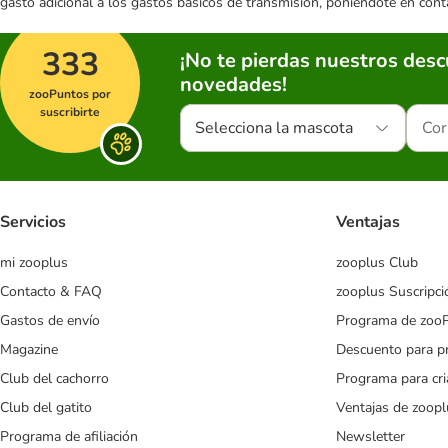
gasto adicional a los gastos básicos de transmisión, poniéndote en cont
333
¡No te pierdas nuestros des
novedades!
zooPuntos por
suscribirte
Selecciona la mascota
Servicios
Ventajas
mi zooplus
zooplus Club
Contacto & FAQ
zooplus Suscripci
Gastos de envío
Programa de zoo
Magazine
Descuento para p
Club del cachorro
Programa para cr
Club del gatito
Ventajas de zoopl
Programa de afiliación
Newsletter