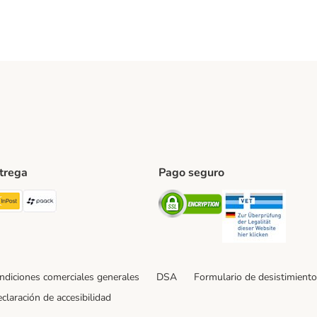
ntrega
Pago seguro
ping Method
TExpress Shipping Method
InPost Shipping Method
paack Shipping Method
Security
Securit
ndiciones comerciales generales
DSA
Formulario de desistimiento
claración de accesibilidad