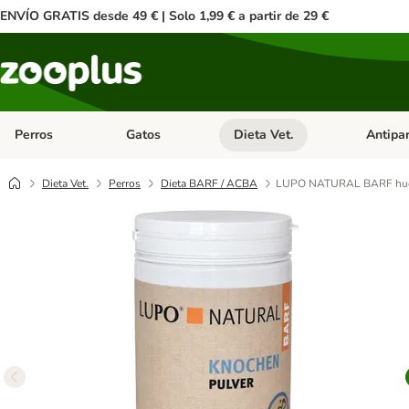
ENVÍO GRATIS desde 49 € | Solo 1,99 € a partir de 29 €
Perros
Gatos
Dieta Vet.
Antipar
Menú de categoria abierto: Perros
Menú de categoria abierto: Gatos
Menú de ca
Dieta Vet.
Perros
Dieta BARF / ACBA
LUPO NATURAL BARF hue