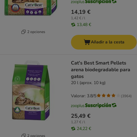
14,19 €
1,42 € / l
13,48 €
2 opciones
Añadir a la cesta
Cat's Best Smart Pellets
arena biodegradable para
gatos
20 l (aprox. 10 kg)
Valorar: 3.8/5
(
3964
)
25,49 €
1,27 € / l
24,22 €
2 opciones