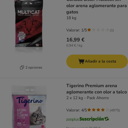
olor arena aglomerante para
gatos
18 kg
Valorar: 1/5
(
1
)
16,99 €
0,94 € / kg
Añadir a la cesta
2 opciones
Tigerino Premium arena
aglomerante con olor a talco
2 x 12 kg - Pack Ahorro
Valorar: 4/5
(
4975
)