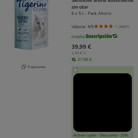
Sensitive arena absorbente
sin olor
6 x 5 l - Pack Ahorro
Valorar: 4/5
(
4687
)
39,99 €
1,33 € / l
37,99 €
3 opciones
Activar cupón - Descuento -15%