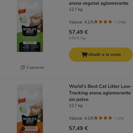
arena vegetal aglomerante
12,7 kg
Valorar: 4.1/5
(
749
)
57,49 €
4,53 € / kg
Añadir a la cesta
2 opciones
World's Best Cat Litter Low-
Tracking arena aglomerante
sin polvo
12,7 kg
Valorar: 4.1/5
(
75
)
57,49 €