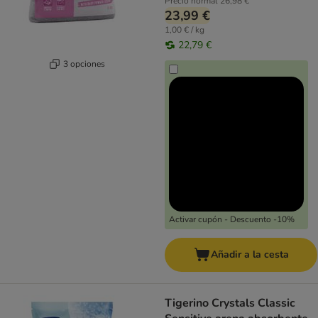
Precio normal
26,98 €
23,99 €
1,00 € / kg
22,79 €
3 opciones
Activar cupón - Descuento -10%
Añadir a la cesta
Tigerino Crystals Classic