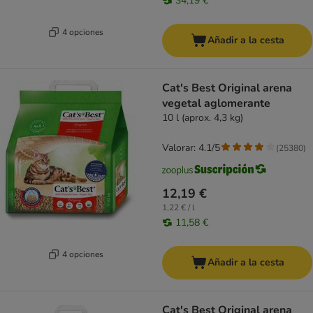
34,19 €
4 opciones
Añadir a la cesta
Cat's Best Original arena
vegetal aglomerante
10 l (aprox. 4,3 kg)
Valorar: 4.1/5
(
25380
)
12,19 €
1,22 € / l
11,58 €
4 opciones
Añadir a la cesta
Cat's Best Original arena