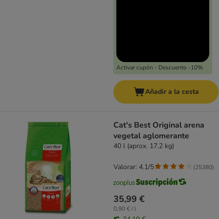
Activar cupón - Descuento -10%
Añadir a la cesta
Cat's Best Original arena
vegetal aglomerante
40 l (aprox. 17,2 kg)
Valorar: 4.1/5
(
25380
)
35,99 €
0,90 € / l