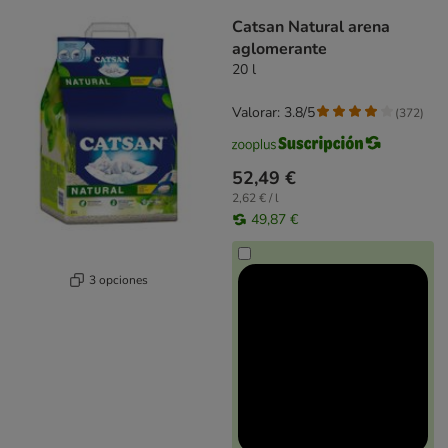
Catsan Natural arena
aglomerante
20 l
Valorar: 3.8/5
(
372
)
52,49 €
2,62 € / l
49,87 €
3 opciones