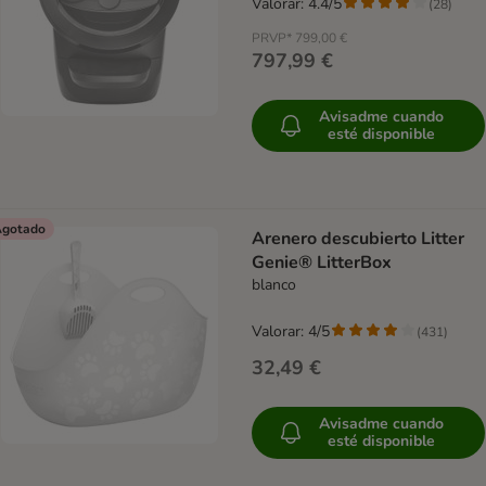
Valorar: 4.4/5
(
28
)
PRVP*
799,00 €
797,99 €
Avisadme cuando
esté disponible
gotado
Arenero descubierto Litter
Genie® LitterBox
blanco
Valorar: 4/5
(
431
)
32,49 €
Avisadme cuando
esté disponible