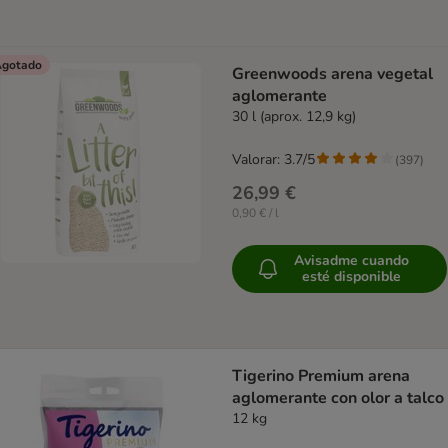
gotado
Greenwoods arena vegetal
aglomerante
30 l (aprox. 12,9 kg)
Valorar: 3.7/5
(
397
)
26,99 €
0,90 € / l
Avisadme cuando
esté disponible
Tigerino Premium arena
aglomerante con olor a talco
12 kg