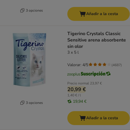
3 opciones
Añadir a la cesta
Tigerino Crystals Classic
Sensitive arena absorbente
sin olor
3 x 5 l
Valorar: 4/5
(
4687
)
Precio normal
23,97 €
20,99 €
1,40 € / l
19,94 €
3 opciones
Añadir a la cesta