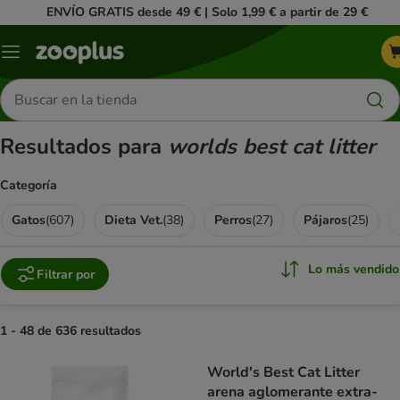
ENVÍO GRATIS desde 49 € | Solo 1,99 € a partir de 29 €
Menú
Buscar
productos
Resultados para
worlds best cat litter
Categoría
Gatos
(
607
)
Dieta Vet.
(
38
)
Perros
(
27
)
Pájaros
(
25
)
Lo más vendido
Filtrar por
1 - 48 de 636 resultados
product items have been changed
World's Best Cat Litter
arena aglomerante extra-