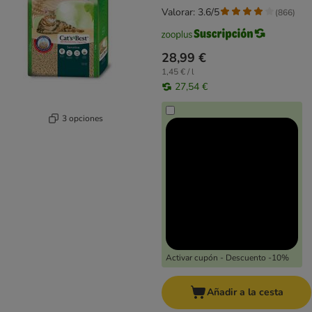
Valorar: 3.6/5
(
866
)
28,99 €
1,45 € / l
27,54 €
3 opciones
Activar cupón - Descuento -10%
Añadir a la cesta