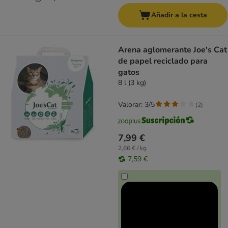
Añadir a la cesta
Arena aglomerante Joe's Cat
de papel reciclado para
gatos
8 l (3 kg)
Valorar: 3/5
(
2
)
7,99 €
2,66 € / kg
7,59 €