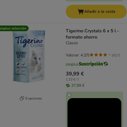
Añadir a la cesta
ooplus selección
Tigerino Crystals 6 x 5 l -
formato ahorro
Classic
Valorar: 4.2/5
(
627
)
39,99 €
1,33 € / l
37,99 €
5 opciones