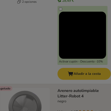
28,49 €
2 opciones
Activar cupón - Descuento -10%
Añadir a la cesta
gotado
Arenero autolimpiable
Litter-Robot 4
negro