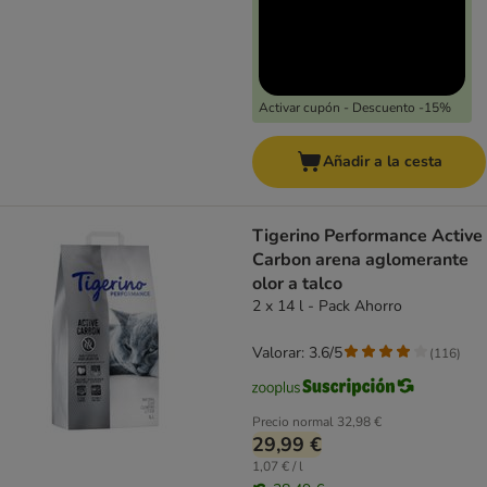
Activar cupón - Descuento -15%
Añadir a la cesta
Tigerino Performance Active
Carbon arena aglomerante
olor a talco
2 x 14 l - Pack Ahorro
Valorar: 3.6/5
(
116
)
Precio normal
32,98 €
29,99 €
1,07 € / l