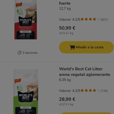
fuerte
12,7 kg
Valorar: 4.1/5
(
807
)
50,99 €
4,01 € / kg
Añadir a la cesta
2 opciones
World's Best Cat Litter
arena vegetal aglomerante
6,35 kg
Valorar: 4.1/5
(
749
)
28,99 €
4,57 € / kg