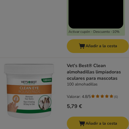
Activar cupón - Descuento -10%
Añadir a la cesta
Vet's Best® Clean
almohadillas limpiadoras
oculares para mascotas
100 almohadillas
Valorar: 4.8/5
(
6
)
5,79 €
Añadir a la cesta