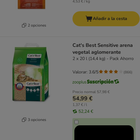
4,53 € / kg
Añadir a la cesta
2 opciones
Cat's Best Sensitive arena
vegetal aglomerante
2 x 20 l (14,4 kg) - Pack Ahorro
Valorar: 3.6/5
(
866
)
Precio normal
57,98 €
54,99 €
1,37 € / l
52,24 €
3 opciones