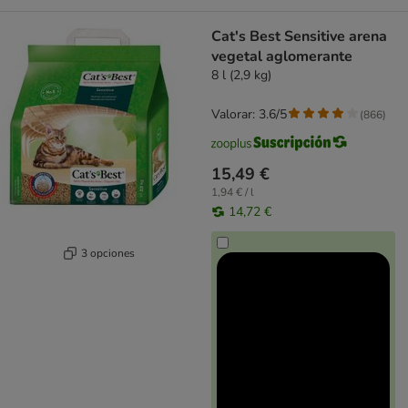
Cat's Best Sensitive arena
vegetal aglomerante
8 l (2,9 kg)
Valorar: 3.6/5
(
866
)
15,49 €
1,94 € / l
14,72 €
3 opciones