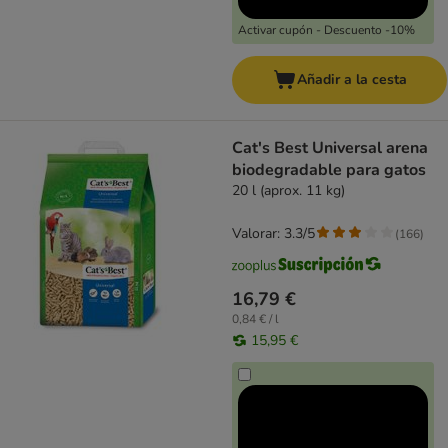
Activar cupón - Descuento -10%
Añadir a la cesta
Cat's Best Universal arena
biodegradable para gatos
20 l (aprox. 11 kg)
Valorar: 3.3/5
(
166
)
16,79 €
0,84 € / l
15,95 €