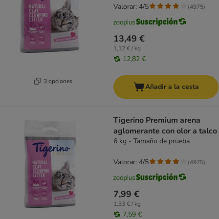
Valorar: 4/5
(
4975
)
13,49 €
1,12 € / kg
12,82 €
3 opciones
Añadir a la cesta
Tigerino Premium arena
aglomerante con olor a talco
6 kg - Tamaño de prueba
Valorar: 4/5
(
4975
)
7,99 €
1,33 € / kg
7,59 €