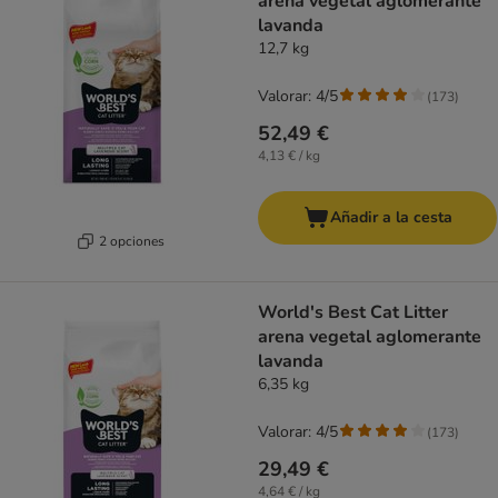
arena vegetal aglomerante
lavanda
12,7 kg
Valorar: 4/5
(
173
)
52,49 €
4,13 € / kg
Añadir a la cesta
2 opciones
World's Best Cat Litter
arena vegetal aglomerante
lavanda
6,35 kg
Valorar: 4/5
(
173
)
29,49 €
4,64 € / kg