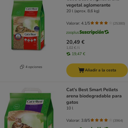
vegetal aglomerante
20 l (aprox. 8,6 kg)
Valorar: 4.1/5
(
25380
)
20,49 €
1,02 € / l
19,47 €
4 opciones
Añadir a la cesta
Cat's Best Smart Pellets
arena biodegradable para
gatos
10 l
Valorar: 3.8/5
(
3964
)