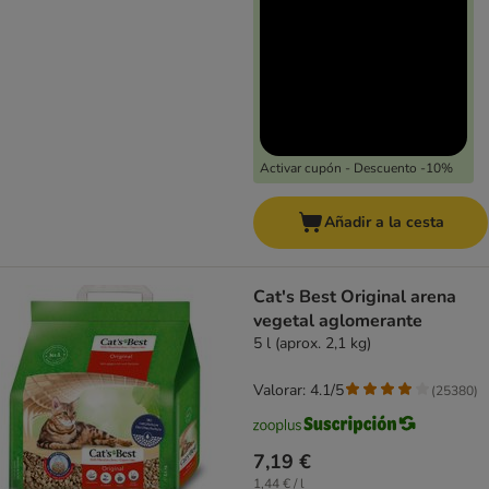
Activar cupón - Descuento -10%
Añadir a la cesta
Cat's Best Original arena
vegetal aglomerante
5 l (aprox. 2,1 kg)
Valorar: 4.1/5
(
25380
)
7,19 €
1,44 € / l