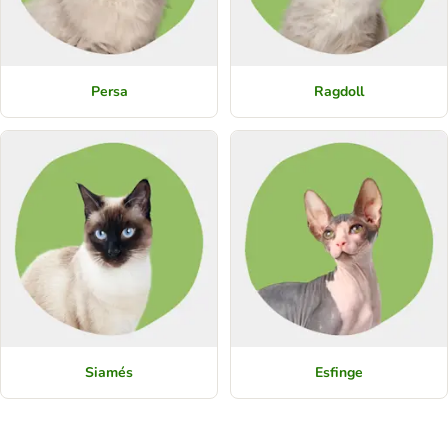
Persa
Ragdoll
Siamés
Esfinge