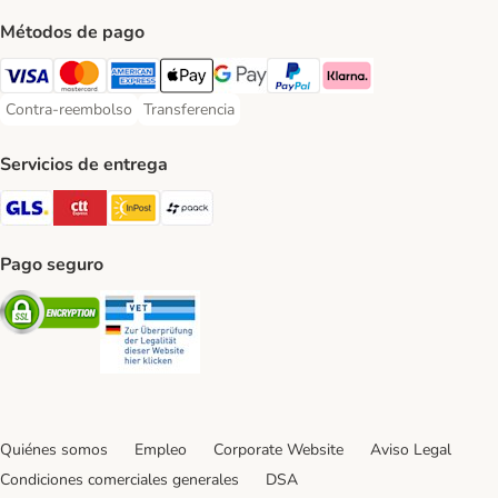
Métodos de pago
Visa Payment Method
Mastercard Payment Method
American Express Payment Method
Apple Pay Payment Method
Google Pay Payment Method
PayPal Payment Method
Klarna Payment Method
Contra-reembolso
Transferencia
Contra-reembolso Payment Method
Transferencia Payment Method
Servicios de entrega
GLS Shipping Method
CTTExpress Shipping Method
InPost Shipping Method
paack Shipping Method
Pago seguro
Security
Security
Quiénes somos
Empleo
Corporate Website
Aviso Legal
Condiciones comerciales generales
DSA