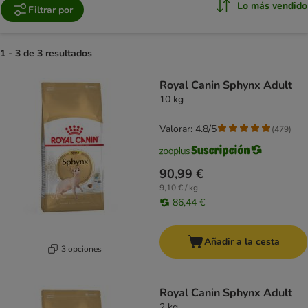
Lo más vendido
Filtrar por
1 - 3 de 3 resultados
product items have been changed
Royal Canin Sphynx Adult
10 kg
Valorar: 4.8/5
(
479
)
90,99 €
9,10 € / kg
86,44 €
Añadir a la cesta
3 opciones
Royal Canin Sphynx Adult
2 kg