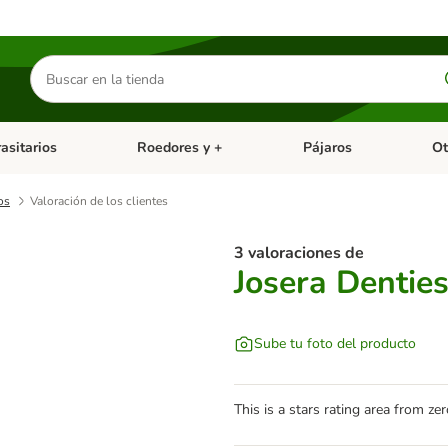
Buscar
productos
asitarios
Roedores y +
Pájaros
Ot
tegoria abierto: Dieta Vet.
Menú de categoria abierto: Antiparasitarios
Menú de categoria abierto
Menú 
os
Valoración de los clientes
3 valoraciones de
Josera Dentie
Sube tu foto del producto
This is a stars rating area from zer