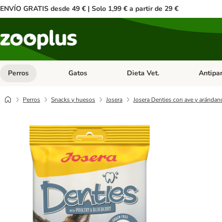
ENVÍO GRATIS desde 49 € | Solo 1,99 € a partir de 29 €
Perros
Gatos
Dieta Vet.
Antipar
Menú de categoria abierto: Perros
Menú de categoria abierto: Gatos
Menú de ca
Perros
Snacks y huesos
Josera
Josera Denties con ave y arándan