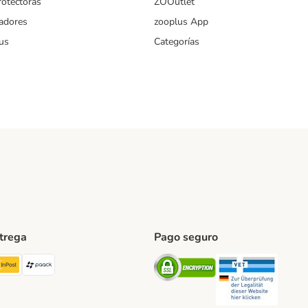
rotectoras
ZOOutlet
iadores
zooplus App
us
Categorías
ntrega
Pago seguro
ping Method
TExpress Shipping Method
InPost Shipping Method
paack Shipping Method
Security
Securit