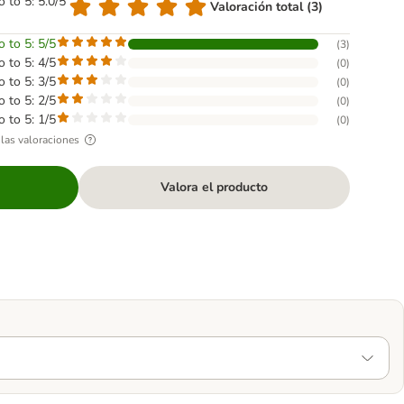
o to 5: 5.0/5
Valoración total (3)
o to 5: 5/5
(
3
)
o to 5: 4/5
(
0
)
o to 5: 3/5
(
0
)
o to 5: 2/5
(
0
)
o to 5: 1/5
(
0
)
las valoraciones
Valora el producto