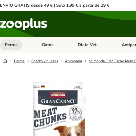
ENVÍO GRATIS desde 49 € | Solo 1,99 € a partir de 29 €
Perros
Gatos
Dieta Vet.
Antipar
Menú de categoria abierto: Perros
Menú de categoria abierto: Gatos
Menú de ca
Perros
Snacks y huesos
Animonda
animonda Gran Carno Meat C