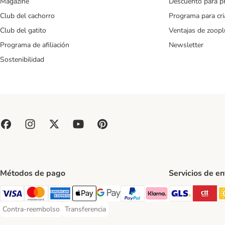
Magazine
Descuento para p
Club del cachorro
Programa para cr
Club del gatito
Ventajas de zoopl
Programa de afiliación
Newsletter
Sostenibilidad
Métodos de pago
Servicios de e
GLS Ship
CT
Visa Payment Method
Mastercard Payment Method
American Express Payment Method
Apple Pay Payment Method
Google Pay Payment Method
PayPal Payment Method
Klarna Payment Method
Contra-reembolso
Transferencia
Contra-reembolso Payment Method
Transferencia Payment Method