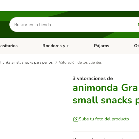
Buscar
productos
asitarios
Roedores y +
Pájaros
Ot
tegoria abierto: Dieta Vet.
Menú de categoria abierto: Antiparasitarios
Menú de categoria abierto
Menú 
hunks small snacks para perros
Valoración de los clientes
3 valoraciones de
animonda Gra
small snacks 
Sube tu foto del producto