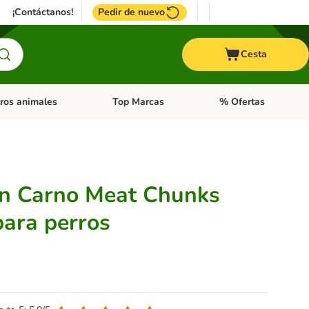
¡Contáctanos!
Pedir de nuevo
Cesta
ros animales
Top Marcas
% Ofertas
: Roedores y +
de categoria abierto: Pájaros
Menú de categoria abierto: Otros animales
Menú de categoria abie
n Carno Meat Chunks
para perros