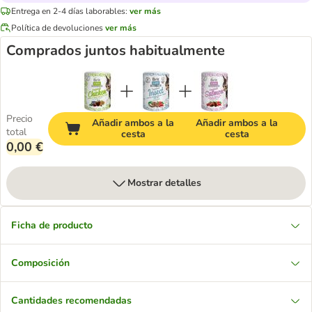
Entrega en 2-4 días laborables:
ver más
Política de devoluciones
ver más
Comprados juntos habitualmente
Precio
Añadir ambos a la
Añadir ambos a la
total
cesta
cesta
0,00 €
Mostrar detalles
Ficha de producto
Composición
Cantidades recomendadas