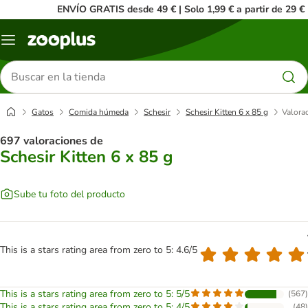
ENVÍO GRATIS desde 49 € | Solo 1,99 € a partir de 29 €
Menú
Buscar
productos
Gatos
Comida húmeda
Schesir
Schesir Kitten 6 x 85 g
Valorac
697 valoraciones de
Schesir Kitten 6 x 85 g
Sube tu foto del producto
This is a stars rating area from zero to 5: 4.6/5
This is a stars rating area from zero to 5: 5/5
(
567
)
This is a stars rating area from zero to 5: 4/5
(
48
)