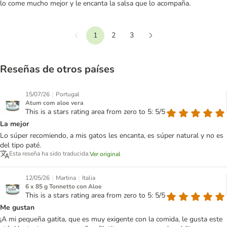
lo come mucho mejor y le encanta la salsa que lo acompaña.
1
2
3
Anterior
Siguiente
Reseñas de otros países
|
15/07/26
Portugal
Atum com aloe vera
This is a stars rating area from zero to 5: 5/5
La mejor
Lo súper recomiendo, a mis gatos les encanta, es súper natural y no es
del tipo paté.
Esta reseña ha sido traducida.
Ver original
|
|
12/05/26
Martina
Italia
6 x 85 g Tonnetto con Aloe
This is a stars rating area from zero to 5: 5/5
Me gustan
¡A mi pequeña gatita, que es muy exigente con la comida, le gusta este