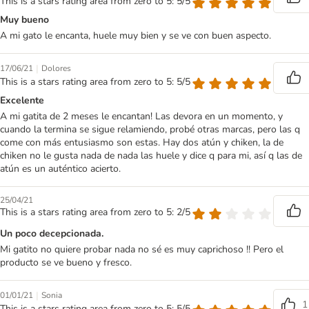
This is a stars rating area from zero to 5: 5/5
Muy bueno
A mi gato le encanta, huele muy bien y se ve con buen aspecto.
|
17/06/21
Dolores
This is a stars rating area from zero to 5: 5/5
Excelente
A mi gatita de 2 meses le encantan! Las devora en un momento, y
cuando la termina se sigue relamiendo, probé otras marcas, pero las q
come con más entusiasmo son estas. Hay dos atún y chiken, la de
chiken no le gusta nada de nada las huele y dice q para mi, así q las de
atún es un auténtico acierto.
25/04/21
This is a stars rating area from zero to 5: 2/5
Un poco decepcionada.
Mi gatito no quiere probar nada no sé es muy caprichoso !! Pero el
producto se ve bueno y fresco.
|
01/01/21
Sonia
1
This is a stars rating area from zero to 5: 5/5