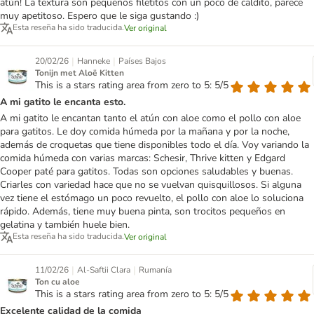
atún! La textura son pequeños filetitos con un poco de caldito, parece
muy apetitoso. Espero que le siga gustando :)
Esta reseña ha sido traducida.
Ver original
|
|
20/02/26
Hanneke
Países Bajos
Tonijn met Aloë Kitten
This is a stars rating area from zero to 5: 5/5
A mi gatito le encanta esto.
A mi gatito le encantan tanto el atún con aloe como el pollo con aloe
para gatitos. Le doy comida húmeda por la mañana y por la noche,
además de croquetas que tiene disponibles todo el día. Voy variando la
comida húmeda con varias marcas: Schesir, Thrive kitten y Edgard
Cooper paté para gatitos. Todas son opciones saludables y buenas.
Criarles con variedad hace que no se vuelvan quisquillosos. Si alguna
vez tiene el estómago un poco revuelto, el pollo con aloe lo soluciona
rápido. Además, tiene muy buena pinta, son trocitos pequeños en
gelatina y también huele bien.
Esta reseña ha sido traducida.
Ver original
|
|
11/02/26
Al-Saftii Clara
Rumanía
Ton cu aloe
This is a stars rating area from zero to 5: 5/5
Excelente calidad de la comida