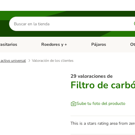
Buscar
productos
asitarios
Roedores y +
Pájaros
Ot
tegoria abierto: Dieta Vet.
Menú de categoria abierto: Antiparasitarios
Menú de categoria abierto
Menú 
 activo universal
Valoración de los clientes
29 valoraciones de
Filtro de carb
Sube tu foto del producto
This is a stars rating area from zer