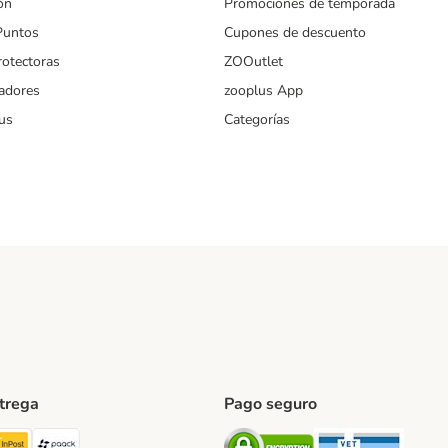
ón
Promociones de temporada
Puntos
Cupones de descuento
rotectoras
ZOOutlet
iadores
zooplus App
us
Categorías
ntrega
Pago seguro
ping Method
TExpress Shipping Method
InPost Shipping Method
paack Shipping Method
Security
Securit