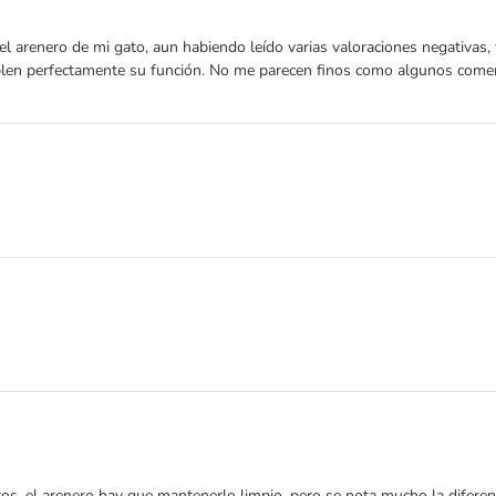
 el arenero de mi gato, aun habiendo leído varias valoraciones negativas
en perfectamente su función. No me parecen finos como algunos coment
ros, el arenero hay que mantenerlo limpio, pero se nota mucho la diferen