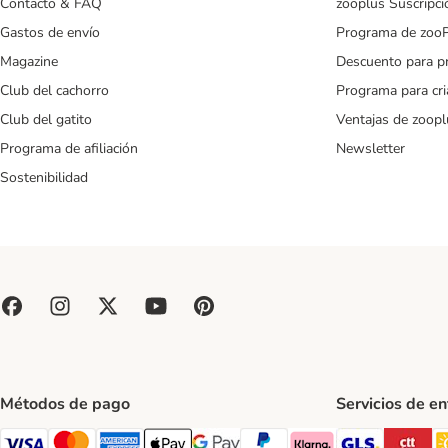
Contacto & FAQ
zooplus Suscripci
Gastos de envío
Programa de zoo
Magazine
Descuento para p
Club del cachorro
Programa para cr
Club del gatito
Ventajas de zoopl
Programa de afiliación
Newsletter
Sostenibilidad
Métodos de pago
Servicios de e
GLS Ship
CT