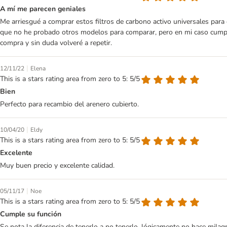
A mí me parecen geniales
Me arriesgué a comprar estos filtros de carbono activo universales para
que no he probado otros modelos para comparar, pero en mi caso cumpl
compra y sin duda volveré a repetir.
|
12/11/22
Elena
This is a stars rating area from zero to 5: 5/5
Bien
Perfecto para recambio del arenero cubierto.
|
10/04/20
Eldy
This is a stars rating area from zero to 5: 5/5
Excelente
Muy buen precio y excelente calidad.
|
05/11/17
Noe
This is a stars rating area from zero to 5: 5/5
Cumple su función
Se nota la diferencia de tenerlo a no tenerlo, lógicamente no hace milag