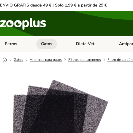
ENVÍO GRATIS desde 49 € | Solo 1,99 € a partir de 29 €
Perros
Gatos
Dieta Vet.
Antipar
Menú de categoria abierto: Perros
Menú de categoria abierto: Gatos
Menú de ca
Gatos
Areneros para gatos
Filtros para areneros
Filtro de carbón