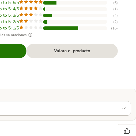
o to 5: 5/5
(
6
)
o to 5: 4/5
(
1
)
o to 5: 3/5
(
4
)
o to 5: 2/5
(
2
)
o to 5: 1/5
(
16
)
las valoraciones
Valora el producto