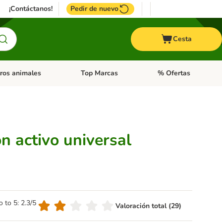
¡Contáctanos!
Pedir de nuevo
Cesta
ros animales
Top Marcas
% Ofertas
: Roedores y +
de categoria abierto: Pájaros
Menú de categoria abierto: Otros animales
Menú de categoria abie
ón activo universal
o to 5: 2.3/5
Valoración total (29)