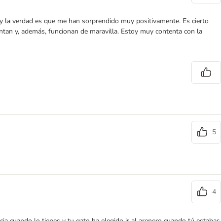
, y la verdad es que me han sorprendido muy positivamente. Es cierto
an y, además, funcionan de maravilla. Estoy muy contenta con la
5
4
cia cuando lo tienes y tu gato ha elegido ir al arenero cuando tú estabas