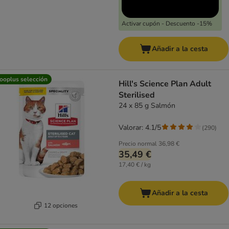
Activar cupón - Descuento -15%
Añadir a la cesta
ooplus selección
Hill's Science Plan Adult
Sterilised
24 x 85 g Salmón
Valorar: 4.1/5
(
290
)
Precio normal
36,98 €
35,49 €
17,40 € / kg
Añadir a la cesta
12 opciones