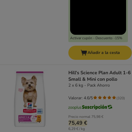
Activar cupón - Descuento -15%
Añadir a la cesta
Hill's Science Plan Adult 1-6
Small & Mini con pollo
2 x 6 kg - Pack Ahorro
Valorar: 4.6/5
(
320
)
Precio normal
75,98 €
75,49 €
6,29 € / kg