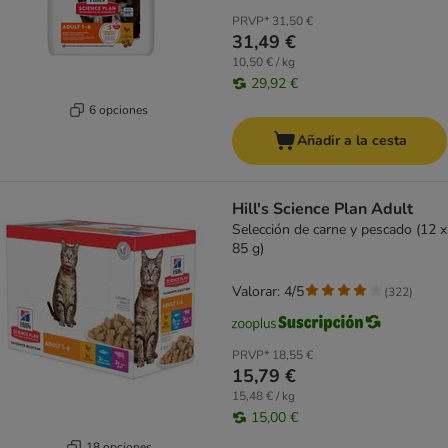
PRVP*
31,50 €
31,49 €
10,50 € / kg
29,92 €
6 opciones
Añadir a la cesta
Hill's Science Plan Adult
Selección de carne y pescado (12 x
85 g)
Valorar: 4/5
(
322
)
PRVP*
18,55 €
15,79 €
15,48 € / kg
15,00 €
18 opciones