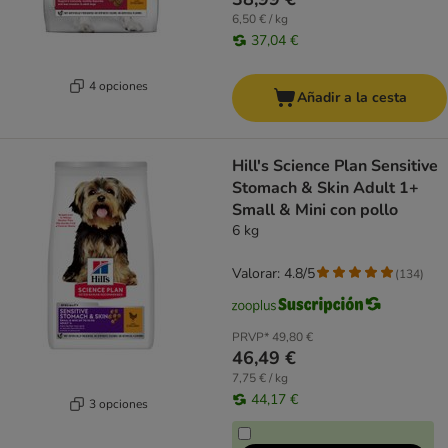
6,50 € / kg
37,04 €
4 opciones
Añadir a la cesta
Hill's Science Plan Sensitive
Stomach & Skin Adult 1+
Small & Mini con pollo
6 kg
Valorar: 4.8/5
(
134
)
PRVP*
49,80 €
46,49 €
7,75 € / kg
44,17 €
3 opciones