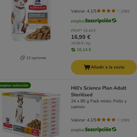
Valorar: 4.1/5
(
290
)
PRVP*
19,44 €
16,99 €
16,66 € / kg
16,14 €
12 opciones
Añadir a la cesta
ooplus selección
Hill's Science Plan Adult
Sterilised
24 x 85 g Pack mixto: Pollo y
salmón
Valorar: 4.1/5
(
290
)