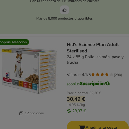
Con la confianza de +10 millones de clientes
Más de 8.000 productos disponibles
ooplus selección
Hill's Science Plan Adult
Sterilised
24 x 85 g Pollo, salmón, pavo y
trucha
Valorar: 4.1/5
(
290
)
Precio normal
32,38 €
30,49 €
14,95 € / kg
28,97 €
12 opciones
Añadir a la cesta