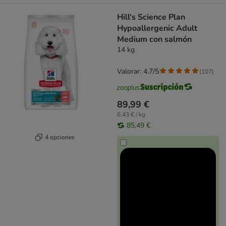
Hill's Science Plan
Hypoallergenic Adult
Medium con salmón
14 kg
Valorar: 4.7/5
(
107
)
89,99 €
6,43 € / kg
85,49 €
4 opciones