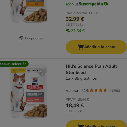
Precio normal
33,98 €
32,99 €
16,17 € / kg
31,34 €
12 opciones
Añadir a la cesta
ooplus selección
Hill's Science Plan Adult
Sterilised
12 x 85 g Salmón
Valorar: 4.1/5
(
290
)
PRVP*
19,44 €
18,49 €
18,13 € / kg
Añadir a la cesta