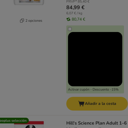
PRVP*
85,40 €
84,99 €
6,07 € / kg
80,74 €
2 opciones
Activar cupón - Descuento -15%
Añadir a la cesta
ooplus selección
Hill's Science Plan Adult 1-6