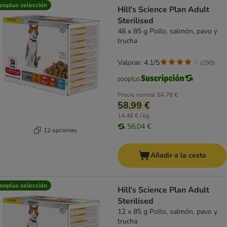
product items have been changed
ooplus selección
Hill's Science Plan Adult
Sterilised
48 x 85 g Pollo, salmón, pavo y
trucha
Valorar: 4.1/5
(
290
)
Precio normal
64,76 €
58,99 €
14,46 € / kg
56,04 €
12 opciones
Añadir a la cesta
ooplus selección
Hill's Science Plan Adult
Sterilised
12 x 85 g Pollo, salmón, pavo y
trucha