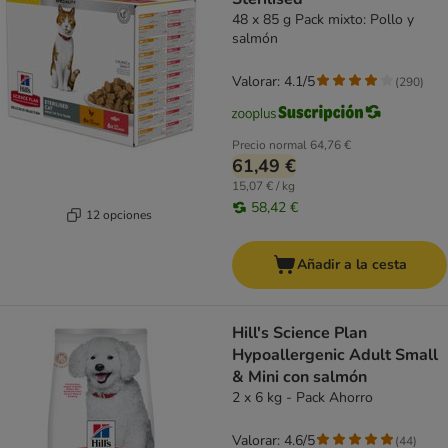
48 x 85 g Pack mixto: Pollo y
salmón
Valorar: 4.1/5
(
290
)
Precio normal
64,76 €
61,49 €
15,07 € / kg
58,42 €
12 opciones
Añadir a la cesta
Hill's Science Plan
Hypoallergenic Adult Small
& Mini con salmón
2 x 6 kg - Pack Ahorro
Valorar: 4.6/5
(
44
)