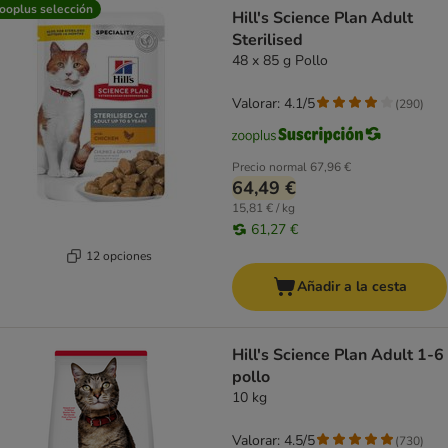
ooplus selección
Hill's Science Plan Adult
Sterilised
48 x 85 g Pollo
Valorar: 4.1/5
(
290
)
Precio normal
67,96 €
64,49 €
15,81 € / kg
61,27 €
12 opciones
Añadir a la cesta
Hill's Science Plan Adult 1-6
pollo
10 kg
Valorar: 4.5/5
(
730
)