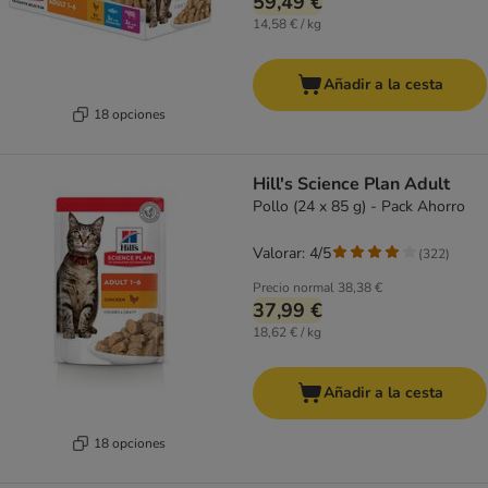
59,49 €
14,58 € / kg
Añadir a la cesta
18 opciones
Hill's Science Plan Adult
Pollo (24 x 85 g) - Pack Ahorro
Valorar: 4/5
(
322
)
Precio normal
38,38 €
37,99 €
18,62 € / kg
Añadir a la cesta
18 opciones