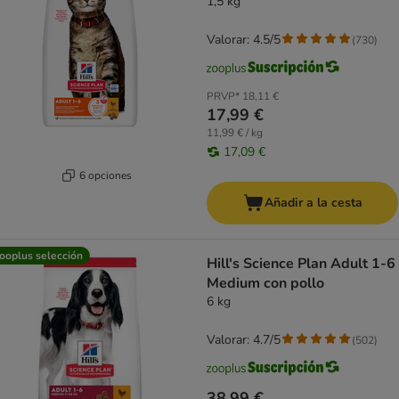
1,5 kg
Valorar: 4.5/5
(
730
)
PRVP*
18,11 €
17,99 €
11,99 € / kg
17,09 €
6 opciones
Añadir a la cesta
ooplus selección
Hill's Science Plan Adult 1-6
Medium con pollo
6 kg
Valorar: 4.7/5
(
502
)
38,99 €