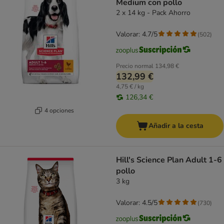
Medium con pollo
2 x 14 kg - Pack Ahorro
Valorar: 4.7/5
(
502
)
Precio normal
134,98 €
132,99 €
4,75 € / kg
126,34 €
4 opciones
Añadir a la cesta
Hill's Science Plan Adult 1-6
pollo
3 kg
Valorar: 4.5/5
(
730
)