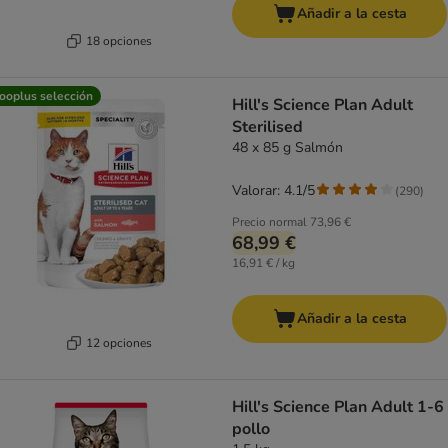
Añadir a la cesta
18 opciones
ooplus selección
Hill's Science Plan Adult
Sterilised
48 x 85 g Salmón
Valorar: 4.1/5
(
290
)
Precio normal
73,96 €
68,99 €
16,91 € / kg
Añadir a la cesta
12 opciones
Hill's Science Plan Adult 1-6
pollo