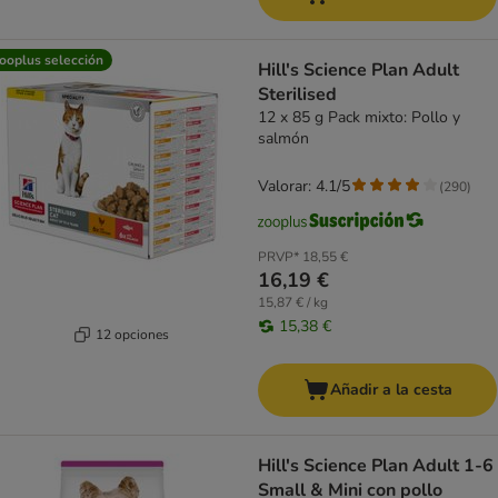
ooplus selección
Hill's Science Plan Adult
Sterilised
12 x 85 g Pack mixto: Pollo y
salmón
Valorar: 4.1/5
(
290
)
PRVP*
18,55 €
16,19 €
15,87 € / kg
15,38 €
12 opciones
Añadir a la cesta
Hill's Science Plan Adult 1-6
Small & Mini con pollo