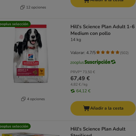
12 opciones
ooplus selección
Hill's Science Plan Adult 1-6
Medium con pollo
14 kg
Valorar: 4.7/5
(
502
)
PRVP*
73,50 €
67,49 €
4,82 € / kg
64,12 €
4 opciones
Añadir a la cesta
ooplus selección
Hill's Science Plan Adult
Sterilised