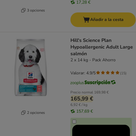
17,28 €
3 opciones
Añadir a la cesta
Hill's Science Plan
Hypoallergenic Adult Large
salmón
2 x 14 kg - Pack Ahorro
Valorar: 4.9/5
(
15
)
Precio normal
169,98 €
165,99 €
6,92 € / kg
157,69 €
2 opciones