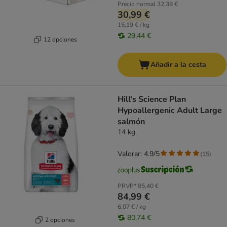
Precio normal
32,38 €
30,99 €
15,19 € / kg
29,44 €
12 opciones
Añadir a la cesta
Hill's Science Plan
Hypoallergenic Adult Large
salmón
14 kg
Valorar: 4.9/5
(
15
)
PRVP*
85,40 €
84,99 €
6,07 € / kg
80,74 €
2 opciones