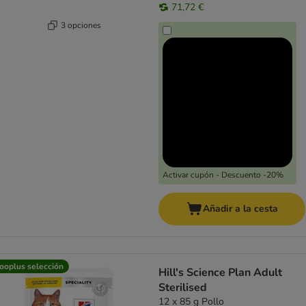
71,72 €
3 opciones
Activar cupón - Descuento -20%
Añadir a la cesta
ooplus selección
Hill's Science Plan Adult
Sterilised
12 x 85 g Pollo