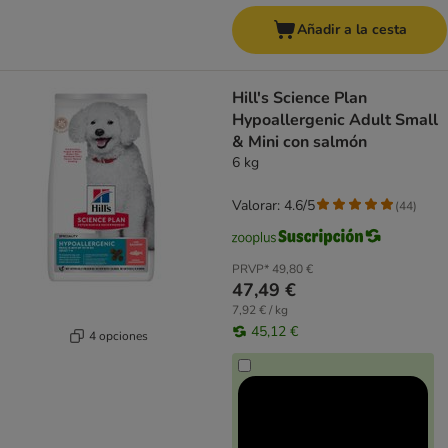
Añadir a la cesta
Hill's Science Plan
Hypoallergenic Adult Small
& Mini con salmón
6 kg
Valorar: 4.6/5
(
44
)
PRVP*
49,80 €
47,49 €
7,92 € / kg
45,12 €
4 opciones