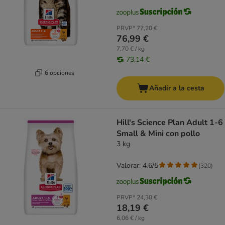
PRVP*
77,20 €
76,99 €
7,70 € / kg
73,14 €
6 opciones
Añadir a la cesta
Hill's Science Plan Adult 1-6
Small & Mini con pollo
3 kg
Valorar: 4.6/5
(
320
)
PRVP*
24,30 €
18,19 €
6,06 € / kg