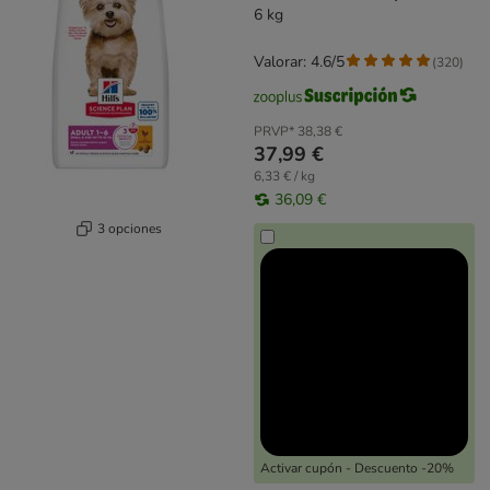
6 kg
Valorar: 4.6/5
(
320
)
PRVP*
38,38 €
37,99 €
6,33 € / kg
36,09 €
3 opciones
Activar cupón - Descuento -20%