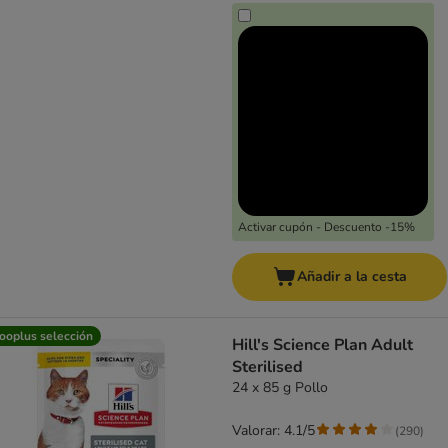
Activar cupón - Descuento -15%
Añadir a la cesta
ooplus selección
Hill's Science Plan Adult
Sterilised
24 x 85 g Pollo
Valorar: 4.1/5
(
290
)