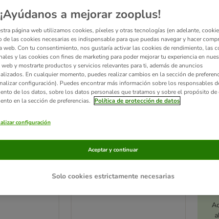
¡Ayúdanos a mejorar zooplus!
ve been changed
zooplus selección
stra página web utilizamos cookies, píxeles y otras tecnologías (en adelante, cookies
 de las cookies necesarias es indispensable para que puedas navegar y hacer comp
a web. Con tu consentimiento, nos gustaría activar las cookies de rendimiento, las c
nales y las cookies con fines de marketing para poder mejorar tu experiencia en nues
 web y mostrarte productos y servicios relevantes para ti, además de anuncios
alizados. En cualquier momento, puedes realizar cambios en la sección de preferenc
nalizar configuración). Puedes encontrar más información sobre los responsables d
iento de los datos, sobre los datos personales que tratamos y sobre el propósito de 
iento en la sección de preferencias.
Política de protección de datos
alizar configuración
Aceptar y continuar
3 opciones
ons 24 x 85 g -
Felix Sensations 24 x 85 g -
Solo cookies estrictamente necesarias
Pack Ahorro
ano en gelatina
Sabores de la tierra en gelatina
Ac
a