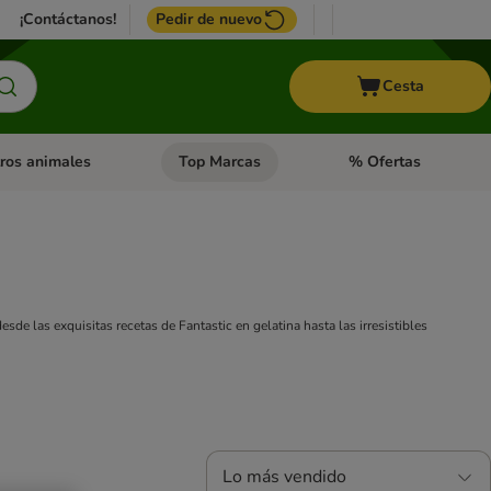
¡Contáctanos!
Pedir de nuevo
Cesta
ros animales
Top Marcas
% Ofertas
: Roedores y +
de categoria abierto: Pájaros
Menú de categoria abierto: Otros animales
Menú de categoria abie
de las exquisitas recetas de Fantastic en gelatina hasta las irresistibles
Lo más vendido