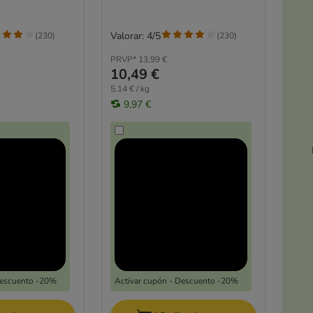
Valorar: 4/5
(
230
)
(
230
)
PRVP*
13,99 €
10,49 €
5,14 € / kg
9,97 €
Descuento -20%
Activar cupón - Descuento -20%