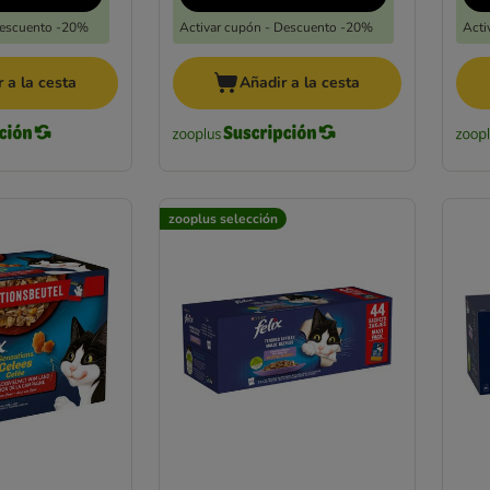
Descuento -20%
Activar cupón - Descuento -20%
Acti
 a la cesta
Añadir a la cesta
zooplus selección