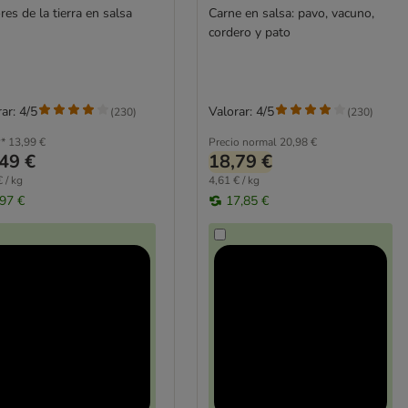
es de la tierra en salsa
Carne en salsa: pavo, vacuno,
cordero y pato
ar: 4/5
Valorar: 4/5
(
230
)
(
230
)
*
13,99 €
Precio normal
20,98 €
49 €
18,79 €
 / kg
4,61 € / kg
,97 €
17,85 €