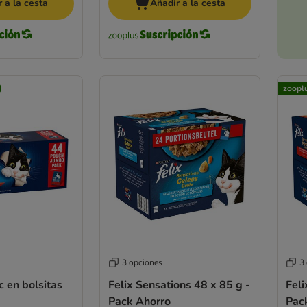
 a la cesta
Añadir a la cesta
zoopl
3 opciones
3
c en bolsitas
Felix Sensations 48 x 85 g -
Feli
Pack Ahorro
Pac