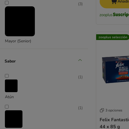
Añadir
(
3
)
zooplus selección
Mayor (Senior)
Sabor
(
1
)
Atún
(
1
)
3 opciones
Felix Fantasti
44 x 85 g