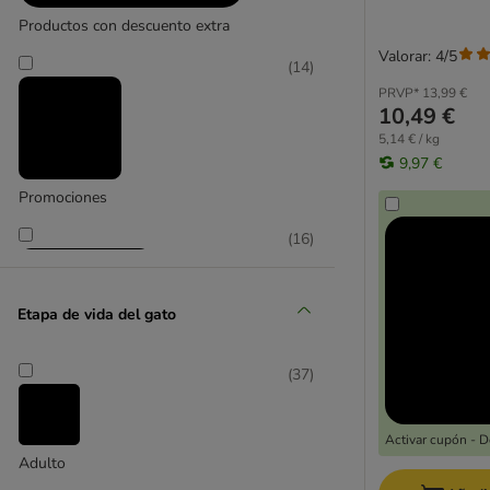
Productos con descuento extra
Valorar: 4/5
(
14
)
PRVP*
13,99 €
10,49 €
5,14 € / kg
9,97 €
Promociones
(
16
)
Etapa de vida del gato
(
37
)
zooplus selección
Activar cupón - 
Adulto