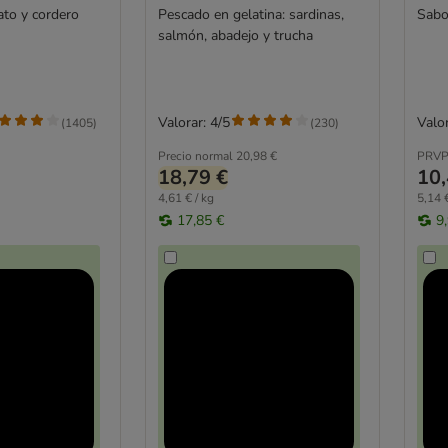
ato y cordero
Pescado en gelatina: sardinas,
Sabor
salmón, abadejo y trucha
Valorar: 4/5
Valor
(
1405
)
(
230
)
Precio normal
20,98 €
PRVP
18,79 €
10,
4,61 € / kg
5,14 €
17,85 €
9