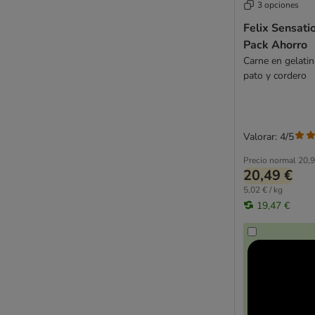
3 opciones
Felix Sensati
Pack Ahorro
Carne en gelatin
pato y cordero
Valorar: 4/5
Precio normal
20,9
20,49 €
5,02 € / kg
19,47 €