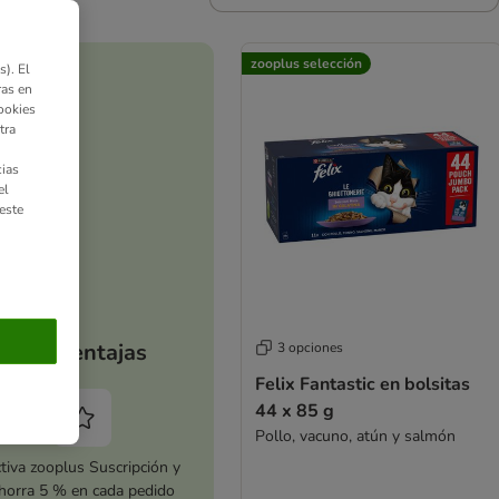
zooplus selección
). El
ras en
ookies
tra
ias
el
este
Tus ventajas
3 opciones
Felix Fantastic en bolsitas
44 x 85 g
Pollo, vacuno, atún y salmón
tiva zooplus Suscripción y
horra 5 % en cada pedido