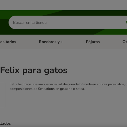
Buscar
productos
asitarios
Roedores y +
Pájaros
Ot
tegoria abierto: Dieta Vet.
Menú de categoria abierto: Antiparasitarios
Menú de categoria abierto
Menú 
Felix para gatos
Felix te ofrece una amplia variedad de comida húmeda en sobres para gatos, des
composiciones de Sensations en gelatina o salsa.
ltados