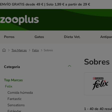
ENVÍO GRATIS desde 49 € | Solo 1,99 € a partir de 29 €
Perros
Gatos
Dieta Vet.
Antipar
Menú de categoria abierto: Perros
Menú de categoria abierto: Gatos
Menú de ca
Top Marcas
Felix
Sobres
Sobres 
Categoría
Top Marcas
Felix
Comida húmeda
Fantastic
Sensations
1 - 40 de 40 resu
Estándar