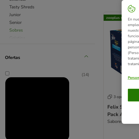
Tasty Shreds
product items ha
Junior
zooplus selección
En nue
Senior
empleo
Sobres
nuestr
funcio
Gelatina
página
Snacks para gatos
person
(Perso
Ofertas
tratam
tratam
(
14
)
Person
3 opciones
Felix Sensati
Pack Ahorro
Sabores del océ