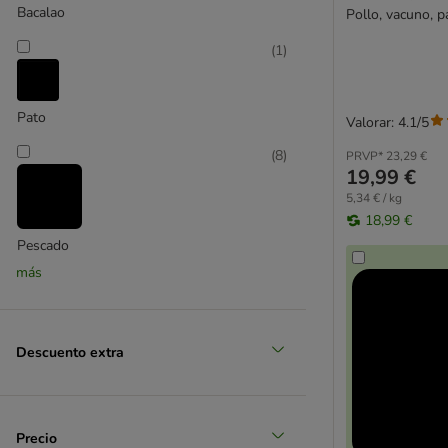
Bacalao
Pollo, vacuno, p
(
1
)
Pato
Valorar: 4.1/5
(
8
)
PRVP*
23,29 €
19,99 €
5,34 € / kg
18,99 €
Pescado
más
(
3
)
Descuento extra
Pollo
(
1
)
Precio