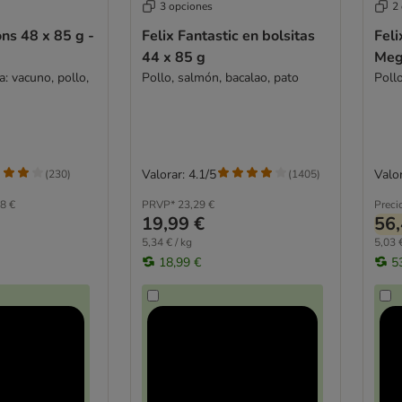
3 opciones
2
ons 48 x 85 g -
Felix Fantastic en bolsitas
Feli
44 x 85 g
Meg
a: vacuno, pollo,
Pollo, salmón, bacalao, pato
Poll
Valorar: 4.1/5
Valor
(
230
)
(
1405
)
8 €
PRVP*
23,29 €
Preci
19,99 €
56,
5,34 € / kg
5,03 €
18,99 €
5