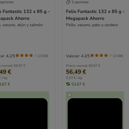
 opciones
2 opciones
x Fantastic 132 x 85 g -
Felix Fantastic 132 x 85 g -
apack Ahorro
Megapack Ahorro
o, vacuno, atún y salmón
Pollo, vacuno, pato y cordero
ar: 4.2/5
Valorar: 4.2/5
(
2168
)
(
2168
)
o normal
59,97 €
Precio normal
59,97 €
49 €
56,49 €
 / kg
5,03 € / kg
3,67 €
53,67 €