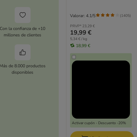
Valorar: 4.1/5
(
1405
)
PRVP*
23,29 €
Con la confianza de +10
19,99 €
millones de clientes
5,34 € / kg
18,99 €
Más de 8.000 productos
disponibles
Activar cupón - Descuento -20%