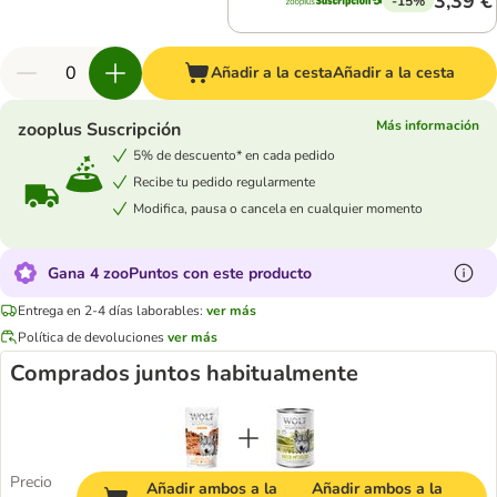
3,39 €
-15%
Añadir a la cesta
Añadir a la cesta
Más información
zooplus Suscripción
5% de descuento* en cada pedido
Recibe tu pedido regularmente
Modifica, pausa o cancela en cualquier momento
Gana 4 zooPuntos con este producto
Entrega en 2-4 días laborables:
ver más
Política de devoluciones
ver más
Comprados juntos habitualmente
Precio
Añadir ambos a la
Añadir ambos a la