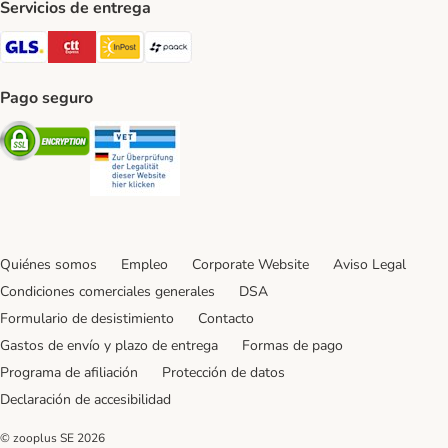
Servicios de entrega
GLS Shipping Method
CTTExpress Shipping Method
InPost Shipping Method
paack Shipping Method
Pago seguro
Security
Security
Quiénes somos
Empleo
Corporate Website
Aviso Legal
Condiciones comerciales generales
DSA
Formulario de desistimiento
Contacto
Gastos de envío y plazo de entrega
Formas de pago
Programa de afiliación
Protección de datos
Declaración de accesibilidad
© zooplus SE
2026