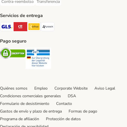
Contra-reembolso
Transferencia
Contra-reembolso Payment Method
Transferencia Payment Method
Servicios de entrega
GLS Shipping Method
CTTExpress Shipping Method
InPost Shipping Method
paack Shipping Method
Pago seguro
Security
Security
Quiénes somos
Empleo
Corporate Website
Aviso Legal
Condiciones comerciales generales
DSA
Formulario de desistimiento
Contacto
Gastos de envío y plazo de entrega
Formas de pago
Programa de afiliación
Protección de datos
Declaración de accesibilidad