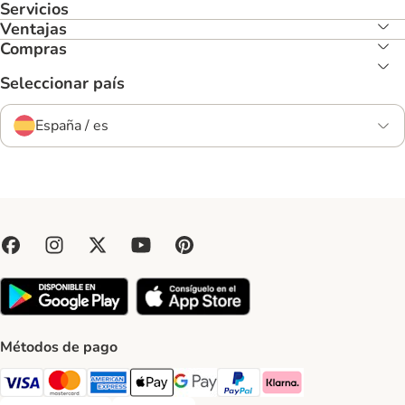
Servicios
Ventajas
Compras
Seleccionar país
España / es
Métodos de pago
Visa Payment Method
Mastercard Payment Method
American Express Payment Method
Apple Pay Payment Method
Google Pay Payment Method
PayPal Payment Method
Klarna Payment Method