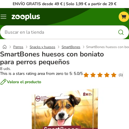
ENVÍO GRATIS desde 49 € | Solo 1,99 € a partir de 29 €
Menú
Buscar
productos
Perros
Snacks y huesos
SmartBones
SmartBones huesos con bon
SmartBones huesos con boniato
para perros pequeños
8 uds.
This is a stars rating area from zero to 5: 5.0/5
(
1
)
Valora el producto