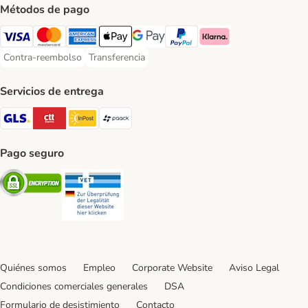
Métodos de pago
Visa Payment Method
Mastercard Payment Method
American Express Payment Method
Apple Pay Payment Method
Google Pay Payment Method
PayPal Payment Method
Klarna Payment Method
Contra-reembolso
Transferencia
Contra-reembolso Payment Method
Transferencia Payment Method
Servicios de entrega
GLS Shipping Method
CTTExpress Shipping Method
InPost Shipping Method
paack Shipping Method
Pago seguro
Security
Security
Quiénes somos
Empleo
Corporate Website
Aviso Legal
Condiciones comerciales generales
DSA
Formulario de desistimiento
Contacto