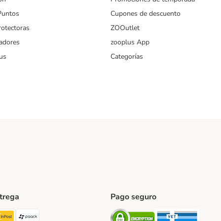
Puntos
Cupones de descuento
rotectoras
ZOOutlet
iadores
zooplus App
us
Categorías
ntrega
Pago seguro
ping Method
TExpress Shipping Method
InPost Shipping Method
paack Shipping Method
Security
Securit