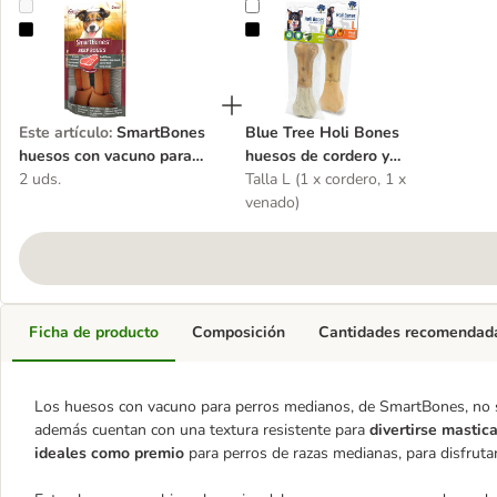
SmartBones huesos con vacuno para perros medianos
Blue Tree Holi Bones huesos de c
Este artículo
:
SmartBones
Blue Tree Holi Bones
huesos con vacuno para
huesos de cordero y
perros medianos
2 uds.
venado para perros
Talla L (1 x cordero, 1 x
venado)
Ficha de producto
Composición
Cantidades recomendad
Los huesos con vacuno para perros medianos, de SmartBones, no s
además cuentan con una textura resistente para
divertirse mastic
ideales
como premio
para perros de razas medianas, para disfruta