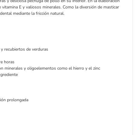
 y deliciosa pechuga de pollo en su interior. En la elaboración
e vitamina E y valiosos minerales. Como la diversión de masticar
ental mediante la fricción natural.
 y recubiertos de verduras
re horas
n minerales y oligoelementos como el hierro y el zinc
ngrediente
ción prolongada