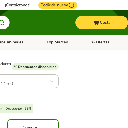
¡Contáctanos!
Pedir de nuevo
Cesta
ros animales
Top Marcas
% Ofertas
: Roedores y +
de categoria abierto: Pájaros
Menú de categoria abierto: Otros animales
Menú de categoria abie
oducto
% Descuentos disponibles
.
115.0
ón - Descuento -15%
Compra