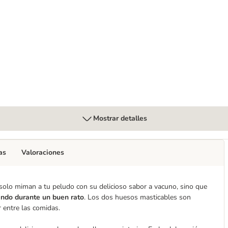
ordero y venado para perros
Mostrar detalles
as
Valoraciones
olo miman a tu peludo con su delicioso sabor a vacuno, sino que
ando durante un buen rato
. Los dos huesos masticables son
r entre las comidas.