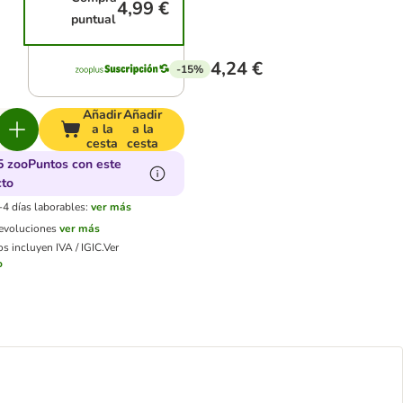
4,99 €
puntual
4,24 €
-15%
Añadir
Añadir
a la
a la
cesta
cesta
5 zooPuntos con este
cto
-4 días laborables:
ver más
devoluciones
ver más
s incluyen IVA / IGIC.
Ver
o