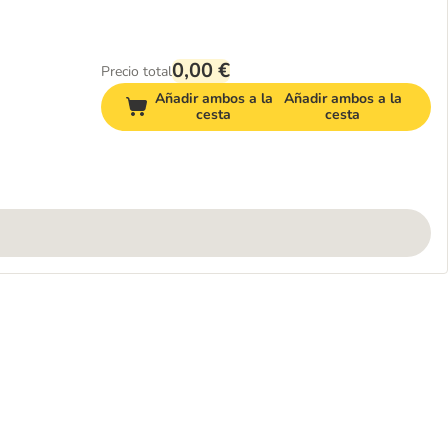
0,00 €
Precio total
Añadir ambos a la
Añadir ambos a la
cesta
cesta