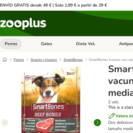
ENVÍO GRATIS desde 49 € | Solo 1,99 € a partir de 29 €
Perros
Gatos
Dieta Vet.
Antipar
Menú de categoria abierto: Perros
Menú de categoria abierto: Gatos
Menú de ca
Perros
Snacks y huesos
SmartBones
SmartBones huesos con vac
Smar
vacun
medi
2 uds.
This is a star
Valora e
Dos delicioso
tamaño median