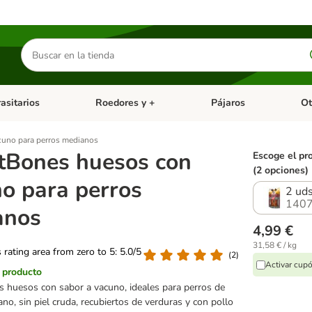
Buscar
productos
asitarios
Roedores y +
Pájaros
Ot
tegoria abierto: Dieta Vet.
Menú de categoria abierto: Antiparasitarios
Menú de categoria abierto
Menú 
uno para perros medianos
tBones huesos con
Escoge el pr
(2 opciones)
o para perros
2 uds
1407
anos
4,99 €
31,58 € / kg
s rating area from zero to 5: 5.0/5
(
2
)
Activar cup
l producto
s huesos con sabor a vacuno, ideales para perros de
o, sin piel cruda, recubiertos de verduras y con pollo