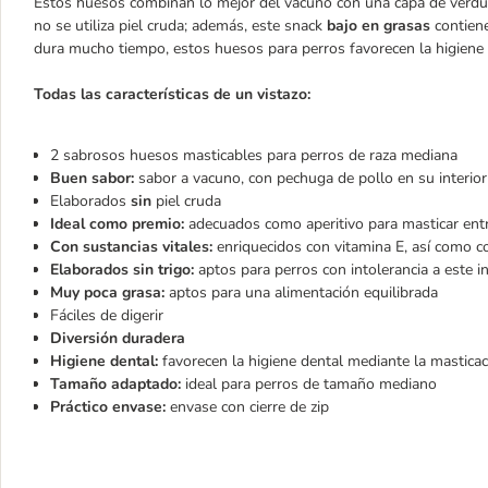
Estos huesos combinan lo mejor del vacuno con una capa de verduras
no se utiliza piel cruda; además, este snack
bajo en grasas
contien
dura mucho tiempo, estos huesos para perros favorecen la higiene d
Todas las características de un vistazo:
2 sabrosos huesos masticables para perros de raza mediana
Buen sabor:
sabor a vacuno, con pechuga de pollo en su interior
Elaborados
sin
piel cruda
Ideal como premio:
adecuados como aperitivo para masticar ent
Con sustancias vitales:
enriquecidos con vitamina E, así como co
Elaborados sin trigo:
aptos para perros con intolerancia a este i
Muy poca grasa:
aptos para una alimentación equilibrada
Fáciles de digerir
Diversión duradera
Higiene dental:
favorecen la higiene dental mediante la mastica
Tamaño adaptado:
ideal para perros de tamaño mediano
Práctico envase:
envase con cierre de zip