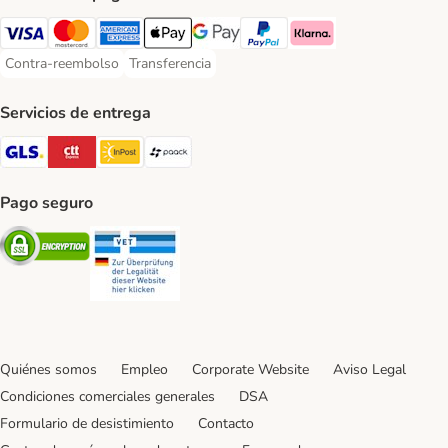
Visa Payment Method
Mastercard Payment Method
American Express Payment Method
Apple Pay Payment Method
Google Pay Payment Method
PayPal Payment Method
Klarna Payment Method
Contra-reembolso
Transferencia
Contra-reembolso Payment Method
Transferencia Payment Method
Servicios de entrega
GLS Shipping Method
CTTExpress Shipping Method
InPost Shipping Method
paack Shipping Method
Pago seguro
Security
Security
Quiénes somos
Empleo
Corporate Website
Aviso Legal
Condiciones comerciales generales
DSA
Formulario de desistimiento
Contacto