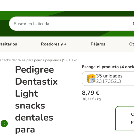
Buscar
productos
asitarios
Roedores y +
Pájaros
Ot
tegoria abierto: Dieta Vet.
Menú de categoria abierto: Antiparasitarios
Menú de categoria abierto
Menú 
 snacks dentales para perros pequeños (5 - 10 kg)
Pedigree
Escoge el producto (4 opci
35 unidades
Dentastix
2317352.3
Light
8,79 €
30,31 € / kg
snacks
dentales
C
p
para