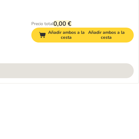
0,00 €
Precio total
Añadir ambos a la
Añadir ambos a la
cesta
cesta