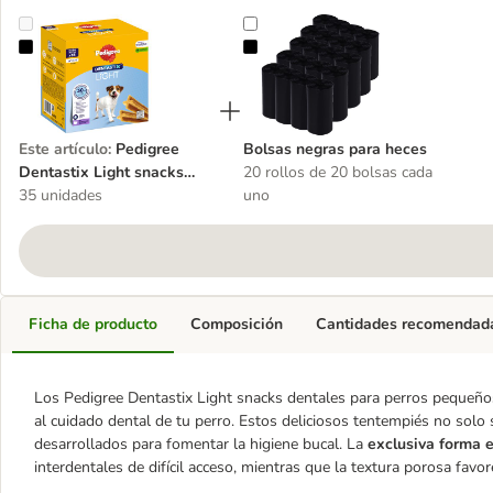
Pedigree Dentastix Light snacks dentales para perros pequeños (5 
Bolsas negras para heces
Este artículo
:
Pedigree
Bolsas negras para heces
Dentastix Light snacks
20 rollos de 20 bolsas cada
dentales para perros
35 unidades
uno
pequeños (5 - 10 kg)
Ficha de producto
Composición
Cantidades recomendad
Los Pedigree Dentastix Light snacks dentales para perros pequeños 
al cuidado dental de tu perro. Estos deliciosos tentempiés no sol
desarrollados para fomentar la higiene bucal. La
exclusiva forma 
interdentales de difícil acceso, mientras que la textura porosa favo