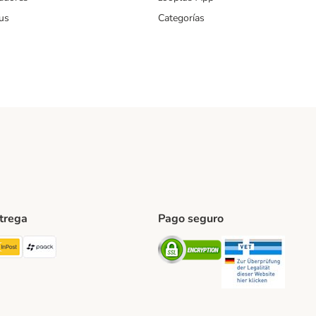
us
Categorías
ntrega
Pago seguro
ping Method
TExpress Shipping Method
InPost Shipping Method
paack Shipping Method
Security
Securit