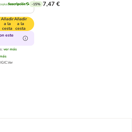
7,47 €
-15%
Añadir
Añadir
a la
a la
cesta
cesta
on este
s:
ver más
 más
IGIC.
Ver