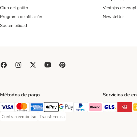
Club del gatito
Ventajas de zoopl
Programa de afiliación
Newsletter
Sostenibilidad
Métodos de pago
Servicios de e
GLS Ship
CT
Visa Payment Method
Mastercard Payment Method
American Express Payment Method
Apple Pay Payment Method
Google Pay Payment Method
PayPal Payment Method
Klarna Payment Method
Contra-reembolso
Transferencia
Contra-reembolso Payment Method
Transferencia Payment Method