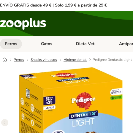
ENVÍO GRATIS desde 49 € | Solo 1,99 € a partir de 29 €
Perros
Gatos
Dieta Vet.
Antipar
Menú de categoria abierto: Perros
Menú de categoria abierto: Gatos
Menú de ca
Perros
Snacks y huesos
Higiene dental
Pedigree Dentastix Light