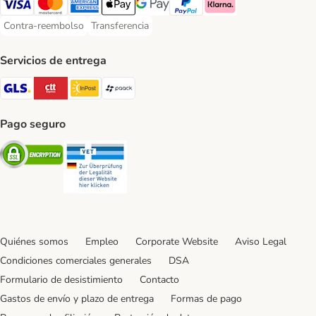
Visa Payment Method
Mastercard Payment Method
American Express Payment Method
Apple Pay Payment Method
Google Pay Payment Method
PayPal Payment Method
Klarna Payment Method
Contra-reembolso
Transferencia
Contra-reembolso Payment Method
Transferencia Payment Method
Servicios de entrega
GLS Shipping Method
CTTExpress Shipping Method
InPost Shipping Method
paack Shipping Method
Pago seguro
Security
Security
Quiénes somos
Empleo
Corporate Website
Aviso Legal
Condiciones comerciales generales
DSA
Formulario de desistimiento
Contacto
Gastos de envío y plazo de entrega
Formas de pago