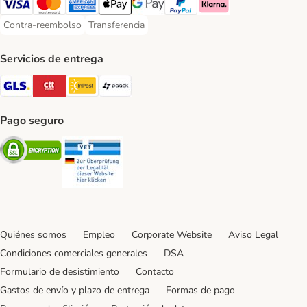
Visa Payment Method
Mastercard Payment Method
American Express Payment Method
Apple Pay Payment Method
Google Pay Payment Method
PayPal Payment Method
Klarna Payment Method
Contra-reembolso
Transferencia
Contra-reembolso Payment Method
Transferencia Payment Method
Servicios de entrega
GLS Shipping Method
CTTExpress Shipping Method
InPost Shipping Method
paack Shipping Method
Pago seguro
Security
Security
Quiénes somos
Empleo
Corporate Website
Aviso Legal
Condiciones comerciales generales
DSA
Formulario de desistimiento
Contacto
Gastos de envío y plazo de entrega
Formas de pago