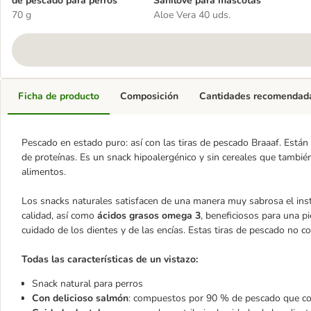
de pescado para perros
Sanilove para mascotas
70 g
Aloe Vera 40 uds.
Ficha de producto
Composición
Cantidades recomendad
Pescado en estado puro: así con las tiras de pescado Braaaf. Est
de proteínas. Es un snack hipoalergénico y sin cereales que también
alimentos.
Los snacks naturales satisfacen de una manera muy sabrosa el inst
calidad, así como
ácidos grasos omega 3
, beneficiosos para una p
cuidado de los dientes y de las encías. Estas tiras de pescado no co
Todas las características de un vistazo:
Snack natural para perros
Con delicioso salmón
: compuestos por 90 % de pescado que con