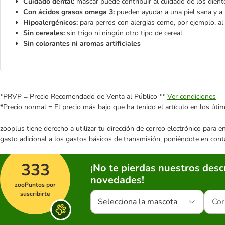
Cuidado dental:
mascar puede contribuir al cuidado de los dient
Con ácidos grasos omega 3:
pueden ayudar a una piel sana y a u
Hipoalergénicos:
para perros con alergias como, por ejemplo, al
Sin cereales:
sin trigo ni ningún otro tipo de cereal
Sin colorantes ni aromas artificiales
*PRVP = Precio Recomendado de Venta al Público **
Ver condiciones
*Precio normal = El precio más bajo que ha tenido el artículo en los úti
zooplus tiene derecho a utilizar tu dirección de correo electrónico para 
gasto adicional a los gastos básicos de transmisión, poniéndote en cont
333
¡No te pierdas nuestros des
novedades!
zooPuntos por
suscribirte
Selecciona la mascota