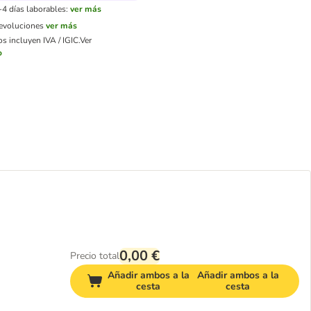
-4 días laborables:
ver más
devoluciones
ver más
s incluyen IVA / IGIC.
Ver
o
0,00 €
Precio total
Añadir ambos a la
Añadir ambos a la
cesta
cesta