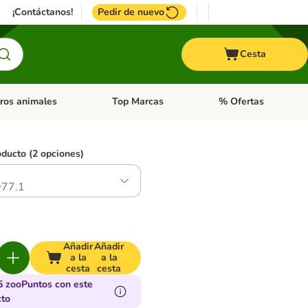
¡Contáctanos!
Pedir de nuevo
Cesta
ros animales
Top Marcas
% Ofertas
: Roedores y +
de categoria abierto: Pájaros
Menú de categoria abierto: Otros animales
Menú de categoria abie
oducto (2 opciones)
77.1
Añadir
Añadir
a la
a la
cesta
cesta
5 zooPuntos con este
cto