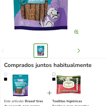
Comprados juntos habitualmente
Braaaf tiras de pescado para perros
Toallitas higiénicas Sanilove para
Este artículo
:
Braaaf tiras
Toallitas higiénicas