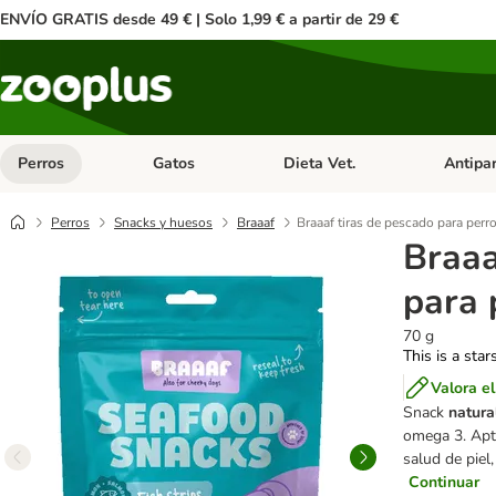
ENVÍO GRATIS desde 49 € | Solo 1,99 € a partir de 29 €
Perros
Gatos
Dieta Vet.
Antipar
Menú de categoria abierto: Perros
Menú de categoria abierto: Gatos
Menú de ca
Perros
Snacks y huesos
Braaaf
Braaaf tiras de pescado para perr
Braaa
para 
70 g
This is a star
Valora e
Snack
natura
omega 3. Apto
salud de piel,
Continuar