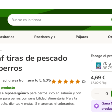
Buscar
productos
asitarios
Roedores y +
Pájaros
Ot
tegoria abierto: Dieta Vet.
Menú de categoria abierto: Antiparasitarios
Menú de categoria abierto
Menú 
os
f tiras de pescado
Escoge el pr
70 g
perros
8879
4,69 €
s rating area from zero to 5: 5.0/5
(
2
)
67,00 € / kg
l producto
l e hipoalergénico
para perros, rico en salmón y con
 para perros con sensibilidad alimentaria. Para la
Gana 
 pelo, dientes y encías. Sin aromas ni colorantes.
produ