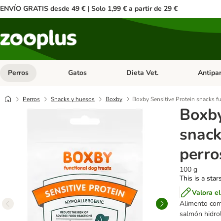
ENVÍO GRATIS desde 49 € | Solo 1,99 € a partir de 29 €
Perros
Gatos
Dieta Vet.
Antipar
Menú de categoria abierto: Perros
Menú de categoria abierto: Gatos
Menú de ca
Perros
Snacks y huesos
Boxby
Boxby Sensitive Protein snacks f
Boxby
snack
perro
100 g
This is a star
Valora e
Alimento com
salmón hidrol