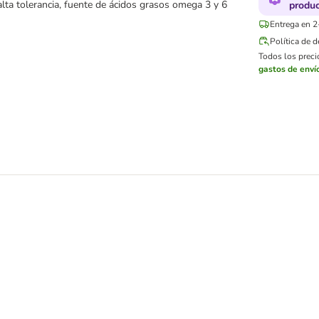
, alta tolerancia, fuente de ácidos grasos omega 3 y 6
produ
Entrega en 2
Política de 
Todos los precio
gastos de enví
nsitivities latas para perros