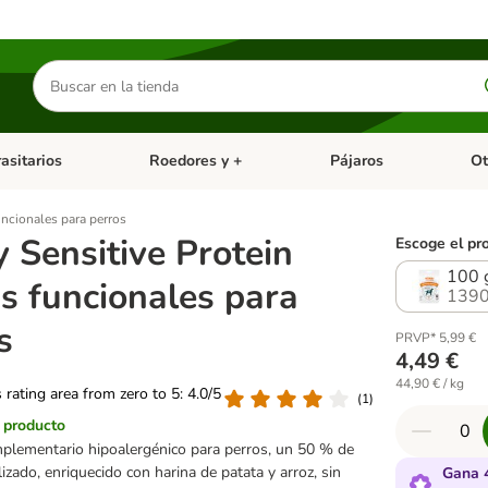
Buscar
productos
asitarios
Roedores y +
Pájaros
Ot
tegoria abierto: Dieta Vet.
Menú de categoria abierto: Antiparasitarios
Menú de categoria abierto
Menú 
uncionales para perros
 Sensitive Protein
Escoge el pr
100 
s funcionales para
1390
s
PRVP* 5,99 €
4,49 €
44,90 € / kg
s rating area from zero to 5: 4.0/5
(
1
)
l producto
plementario hipoalergénico para perros, un 50 % de
izado, enriquecido con harina de patata y arroz, sin
Gana 