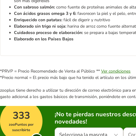
son más digeribles
Con sabroso salmón:
como fuente de proteínas animales de alta
Con ácidos grasos omega 3 y 6:
favorecen la piel y el pelo, entr
Enriquecido con patatas:
fácil de digerir y nutritivo
Elaborado sin trigo ni soja:
harina de arroz como fuente alternati
Cuidadoso proceso de elaboración:
se prepara a bajas temperat
Elaborado en los Países Bajos
*PRVP = Precio Recomendado de Venta al Público **
Ver condiciones
*Precio normal = El precio más bajo que ha tenido el artículo en los úti
zooplus tiene derecho a utilizar tu dirección de correo electrónico para 
gasto adicional a los gastos básicos de transmisión, poniéndote en cont
333
¡No te pierdas nuestros des
novedades!
zooPuntos por
suscribirte
Selecciona la mascota