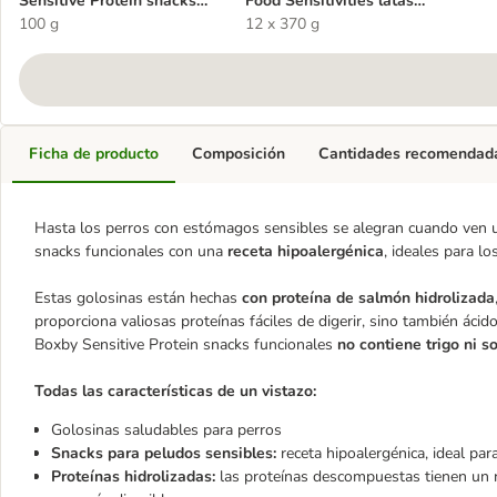
Sensitive Protein snacks
Food Sensitivities latas
funcionales para perros
100 g
para perros
12 x 370 g
Ficha de producto
Composición
Cantidades recomendad
Hasta los perros con estómagos sensibles se alegran cuando ven u
snacks funcionales con una
receta hipoalergénica
, ideales para lo
Estas golosinas están hechas
con proteína de salmón hidrolizada
proporciona valiosas proteínas fáciles de digerir, sino también ácid
Boxby Sensitive Protein snacks funcionales
no contiene trigo ni s
Todas las características de un vistazo:
Golosinas saludables para perros
Snacks para peludos sensibles:
receta hipoalergénica, ideal par
Proteínas hidrolizadas:
las proteínas descompuestas tienen un r