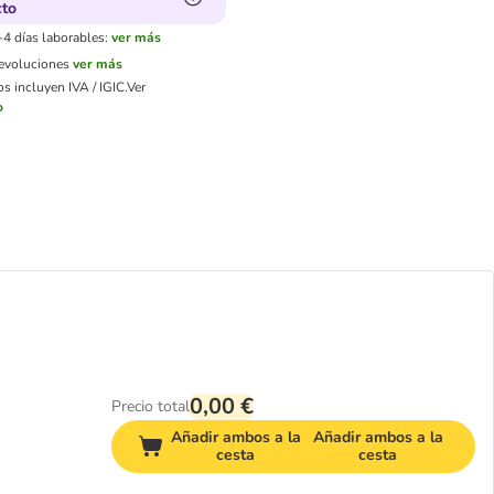
cto
-4 días laborables:
ver más
devoluciones
ver más
s incluyen IVA / IGIC.
Ver
o
0,00 €
Precio total
Añadir ambos a la
Añadir ambos a la
cesta
cesta