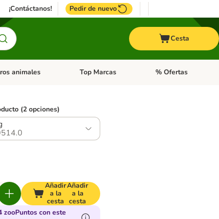
¡Contáctanos!
Pedir de nuevo
Cesta
ros animales
Top Marcas
% Ofertas
: Roedores y +
de categoria abierto: Pájaros
Menú de categoria abierto: Otros animales
Menú de categoria abie
oducto (2 opciones)
g
514.0
Añadir
Añadir
a la
a la
cesta
cesta
4 zooPuntos con este