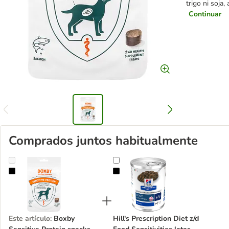
trigo ni soja
Continuar
Comprados juntos habitualmente
Boxby Sensitive Protein snacks funcionales para perros
Hill's Prescription Diet z/d Food Se
Este artículo
:
Boxby
Hill's Prescription Diet z/d