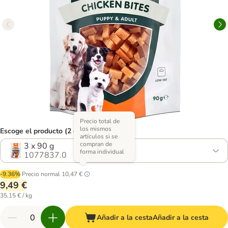
Precio total de
los mismos
Escoge el producto (2 opciones)
artículos si se
compran de
3 x 90 g
forma individual
1077837.0
-9.36%
Precio normal
10,47 €
9,49 €
35,15 € / kg
Añadir a la cesta
Añadir a la cesta