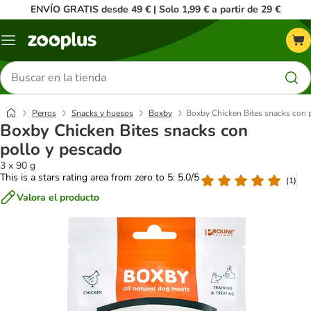
ENVÍO GRATIS desde 49 € | Solo 1,99 € a partir de 29 €
Menú
Buscar
productos
Perros
Snacks y huesos
Boxby
Boxby Chicken Bites snacks con 
Boxby Chicken Bites snacks con
pollo y pescado
3 x 90 g
This is a stars rating area from zero to 5: 5.0/5
(
1
)
Valora el producto