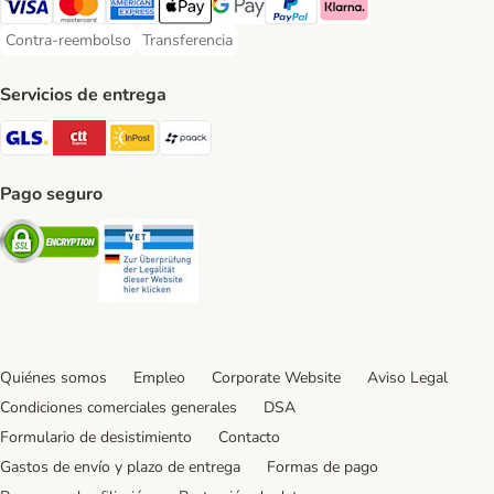
Visa Payment Method
Mastercard Payment Method
American Express Payment Method
Apple Pay Payment Method
Google Pay Payment Method
PayPal Payment Method
Klarna Payment Method
Contra-reembolso
Transferencia
Contra-reembolso Payment Method
Transferencia Payment Method
Servicios de entrega
GLS Shipping Method
CTTExpress Shipping Method
InPost Shipping Method
paack Shipping Method
Pago seguro
Security
Security
Quiénes somos
Empleo
Corporate Website
Aviso Legal
Condiciones comerciales generales
DSA
Formulario de desistimiento
Contacto
Gastos de envío y plazo de entrega
Formas de pago