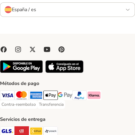
España / es
Métodos de pago
Visa Payment Method
Mastercard Payment Method
American Express Payment Method
Apple Pay Payment Method
Google Pay Payment Method
PayPal Payment Method
Klarna Payment Method
Contra-reembolso
Transferencia
Contra-reembolso Payment Method
Transferencia Payment Method
Servicios de entrega
GLS Shipping Method
CTTExpress Shipping Method
InPost Shipping Method
paack Shipping Method