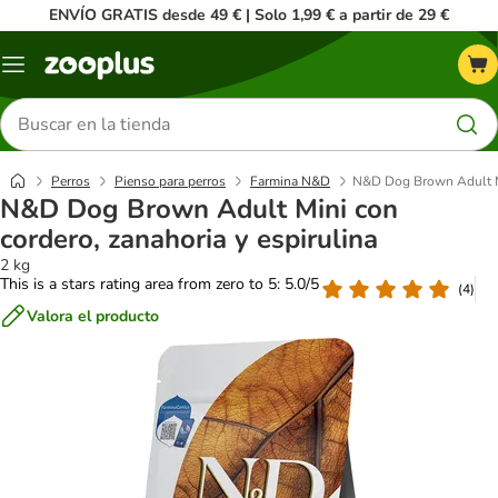
ENVÍO GRATIS desde 49 € | Solo 1,99 € a partir de 29 €
Menú
Buscar
productos
Perros
Pienso para perros
Farmina N&D
N&D Dog Brown Adult Min
N&D Dog Brown Adult Mini con
cordero, zanahoria y espirulina
2 kg
This is a stars rating area from zero to 5: 5.0/5
(
4
)
Valora el producto