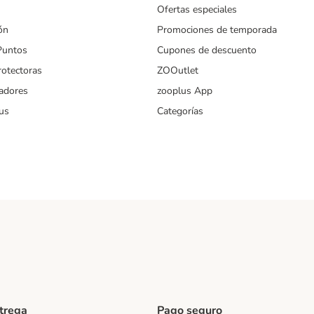
Ofertas especiales
ón
Promociones de temporada
Puntos
Cupones de descuento
rotectoras
ZOOutlet
iadores
zooplus App
us
Categorías
ntrega
Pago seguro