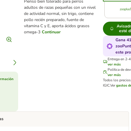
Pienso bien tolerado para perros
adultos de razas pequeñas con un nivel
de actividad normal, sin trigo, contiene
pollo recién preparado, fuente de
vitamina C y E, aporta ácidos grasos
Avisad
esté d
omega-3
Continuar
Gana 4
zooPunt
este pr
Entrega en 2-4
ver más
Política de de
ver más
ormación
Todos los precios
IGIC.
Ver
gastos d
as