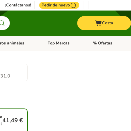
¡Contáctanos!
Pedir de nuevo
Cesta
ros animales
Top Marcas
% Ofertas
: Roedores y +
de categoria abierto: Pájaros
Menú de categoria abierto: Otros animales
Menú de categoria abie
31.0
a
41,49 €
l