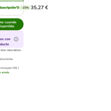
35,27 €
-15%
me cuando
isponible
1
os con
oducto
 días laborables:
voluciones
 incluyen IVA /
e envío