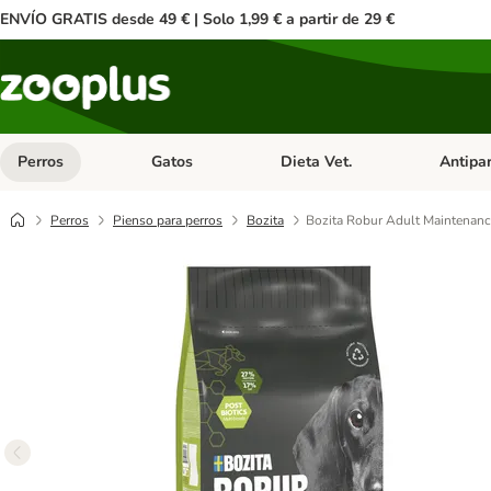
ENVÍO GRATIS desde 49 € | Solo 1,99 € a partir de 29 €
Perros
Gatos
Dieta Vet.
Antipar
Menú de categoria abierto: Perros
Menú de categoria abierto: Gatos
Menú de ca
Perros
Pienso para perros
Bozita
Bozita Robur Adult Maintenanc