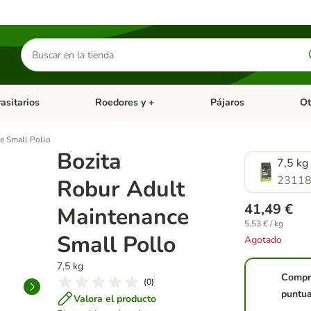
Buscar
productos
asitarios
Roedores y +
Pájaros
Ot
tegoria abierto: Dieta Vet.
Menú de categoria abierto: Antiparasitarios
Menú de categoria abierto
Menú 
e Small Pollo
Bozita
7,5 kg
23118
Robur Adult
41,49 €
Maintenance
5,53 € / kg
Small Pollo
Agotado
7,5 kg
Compr
(
0
)
puntua
Valora el producto