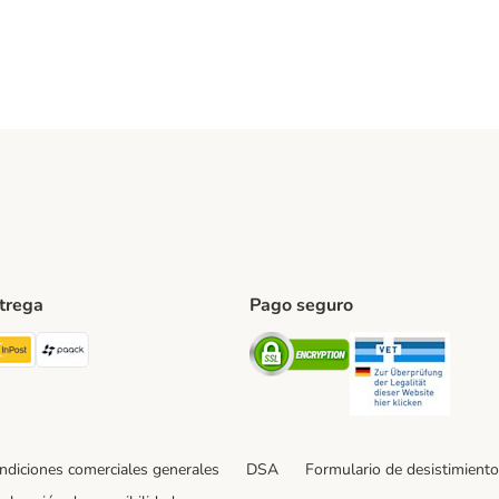
ntrega
Pago seguro
ping Method
TExpress Shipping Method
InPost Shipping Method
paack Shipping Method
Security
Securit
ndiciones comerciales generales
DSA
Formulario de desistimiento