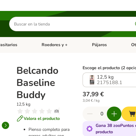
Buscar
productos
asitarios
Roedores y +
Pájaros
Ot
tegoria abierto: Dieta Vet.
Menú de categoria abierto: Antiparasitarios
Menú de categoria abierto
Menú 
Belcando
Escoge el producto (2 opci
12,5 kg
Baseline
2175188.1
Buddy
37,99 €
3,04 € / kg
12,5 kg
(
0
)
Valora el producto
Gana 38 zooPuntos 
Pienso completo para
producto
perros adultos con