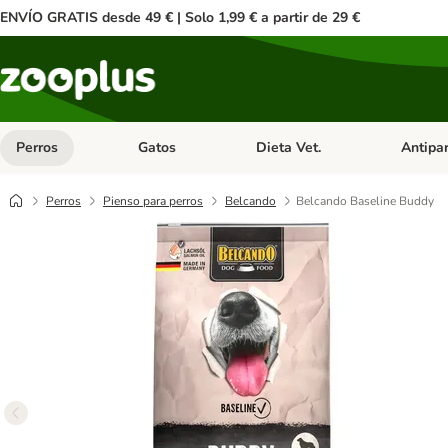
ENVÍO GRATIS desde 49 € | Solo 1,99 € a partir de 29 €
Perros
Gatos
Dieta Vet.
Antipar
Menú de categoria abierto: Perros
Menú de categoria abierto: Gatos
Menú de ca
Perros
Pienso para perros
Belcando
Belcando Baseline Buddy