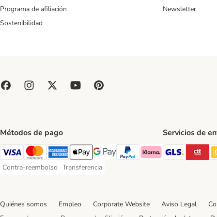
Programa de afiliación
Newsletter
Sostenibilidad
Métodos de pago
Servicios de e
GLS Ship
CT
Visa Payment Method
Mastercard Payment Method
American Express Payment Method
Apple Pay Payment Method
Google Pay Payment Method
PayPal Payment Method
Klarna Payment Method
Contra-reembolso
Transferencia
Contra-reembolso Payment Method
Transferencia Payment Method
Quiénes somos
Empleo
Corporate Website
Aviso Legal
Co