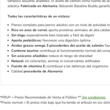
tampoco azúcares añadidos. El aceite de salmón como fuente de áci
elástica.
Fabricado en Alemania
, Belcando Baseline Buddy garanti
Todas las características de un vistazo:
Pienso completo para perros adultos con un nivel de actividad 
Rico en aves de corral:
aporta proteínas animales de alta calida
Sin trigo:
especialmente bien tolerado y fácil de digerir
Aporta prebióticos:
favorecen una digestión óptima
Ácidos grasos omega 3 procedentes del aceite de salmón:
favo
Contiene taurina:
contribuye al funcionamiento normal del coraz
Sin azúcares añadidos:
reduce el riesgo de obesidad
Natural:
sin colorantes, aromas ni conservantes artificiales
Fuente de vitamina E:
contribuye a las defensas del organismo
Calidad
procedente de Alemania
*PRVP = Precio Recomendado de Venta al Público **
Ver condiciones
*Precio normal = El precio más bajo que ha tenido el artículo en los úti