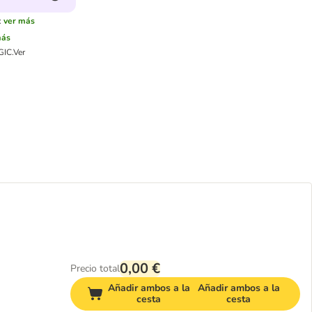
:
ver más
más
GIC.
Ver
0,00 €
Precio total
Añadir ambos a la
Añadir ambos a la
cesta
cesta