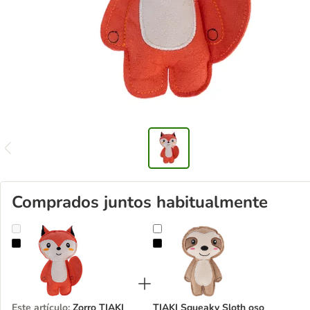
Comprados juntos habitualmente
Zorro TIAKI Squeaky juguete para perros
TIAKI Squeaky Sloth oso perezoso
Este artículo
:
Zorro TIAKI
TIAKI Squeaky Sloth oso