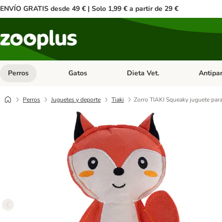
ENVÍO GRATIS desde 49 € | Solo 1,99 € a partir de 29 €
Perros
Gatos
Dieta Vet.
Antipar
Menú de categoria abierto: Perros
Menú de categoria abierto: Gatos
Menú de ca
Perros
Juguetes y deporte
Tiaki
Zorro TIAKI Squeaky juguete para