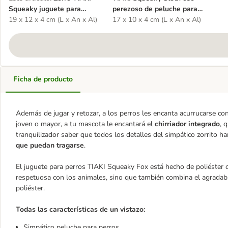
Squeaky juguete para
perezoso de peluche para
perros
19 x 12 x 4 cm (L x An x Al)
perros
17 x 10 x 4 cm (L x An x Al)
Ficha de producto
Además de jugar y retozar, a los perros les encanta acurrucarse c
joven o mayor, a tu mascota le encantará el
chirriador integrado
, 
tranquilizador saber que todos los detalles del simpático zorrito h
que puedan tragarse
.
El juguete para perros TIAKI Squeaky Fox está hecho de poliéster 
respetuosa con los animales, sino que también combina el agradab
poliéster.
Todas las características de un vistazo:
Simpático peluche para perros