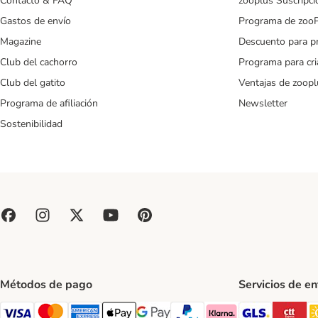
Contacto & FAQ
zooplus Suscripci
Gastos de envío
Programa de zoo
Magazine
Descuento para p
Club del cachorro
Programa para cr
Club del gatito
Ventajas de zoopl
Programa de afiliación
Newsletter
Sostenibilidad
Métodos de pago
Servicios de e
GLS Ship
CT