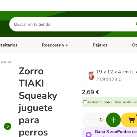
Buscar
productos
asitarios
Roedores y +
Pájaros
Ot
tegoria abierto: Dieta Vet.
Menú de categoria abierto: Antiparasitarios
Menú de categoria abierto
Menú 
 perros
Zorro
19 x 12 x 4 cm (L 
2194423.0
TIAKI
2,69 €
Squeaky
Activar cupón - Descuento -
juguete
para
perros
Gana 3 zooPuntos co