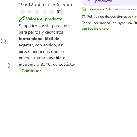
producto
19 x 12 x 4 cm (L x An x Al)
Entrega en 2-4 días laborables
(
0
)
Política de devoluciones
ver 
Valora el producto
Todos los precios incluyen IVA / I
Simpático zorrito para jugar
gastos de envío
para perros y cachorros,
forma plana, fácil de
agarrar
, con sonido, sin
piezas pequeñas que se
puedan tragar,
lavable a
máquina
a 30 °C, de poliéster
Continuar
 de peluche para perros