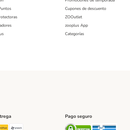
ón
Promociones de temporada
Puntos
Cupones de descuento
rotectoras
ZOOutlet
iadores
zooplus App
us
Categorías
ntrega
Pago seguro
ping Method
TExpress Shipping Method
InPost Shipping Method
paack Shipping Method
Security
Securit