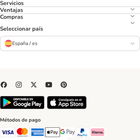
Servicios
Ventajas
Compras
Seleccionar país
España / es
Métodos de pago
Visa Payment Method
Mastercard Payment Method
American Express Payment Method
Apple Pay Payment Method
Google Pay Payment Method
PayPal Payment Method
Klarna Payment Method