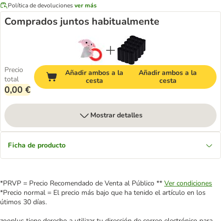
Política de devoluciones
ver más
Comprados juntos habitualmente
Precio
Añadir ambos a la
Añadir ambos a la
total
cesta
cesta
0,00 €
Mostrar detalles
Ficha de producto
*PRVP = Precio Recomendado de Venta al Público **
Ver condiciones
*Precio normal = El precio más bajo que ha tenido el artículo en los
útimos 30 días.
zooplus tiene derecho a utilizar tu dirección de correo electrónico para