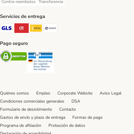
Contra-reembolso
Transferencia
Contra-reembolso Payment Method
Transferencia Payment Method
Servicios de entrega
GLS Shipping Method
CTTExpress Shipping Method
InPost Shipping Method
paack Shipping Method
Pago seguro
Security
Security
Quiénes somos
Empleo
Corporate Website
Aviso Legal
Condiciones comerciales generales
DSA
Formulario de desistimiento
Contacto
Gastos de envío y plazo de entrega
Formas de pago
Programa de afiliación
Protección de datos
Declaración de accesibilidad