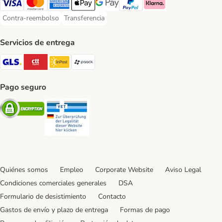
Visa Payment Method
Mastercard Payment Method
American Express Payment Method
Apple Pay Payment Method
Google Pay Payment Method
PayPal Payment Method
Klarna Payment Method
Contra-reembolso
Transferencia
Contra-reembolso Payment Method
Transferencia Payment Method
Servicios de entrega
GLS Shipping Method
CTTExpress Shipping Method
InPost Shipping Method
paack Shipping Method
Pago seguro
Security
Security
Quiénes somos
Empleo
Corporate Website
Aviso Legal
Condiciones comerciales generales
DSA
Formulario de desistimiento
Contacto
Gastos de envío y plazo de entrega
Formas de pago