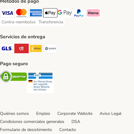
Métodos de pago
Visa Payment Method
Mastercard Payment Method
American Express Payment Method
Apple Pay Payment Method
Google Pay Payment Method
PayPal Payment Method
Klarna Payment Method
Contra-reembolso
Transferencia
Contra-reembolso Payment Method
Transferencia Payment Method
Servicios de entrega
GLS Shipping Method
CTTExpress Shipping Method
InPost Shipping Method
paack Shipping Method
Pago seguro
Security
Security
Quiénes somos
Empleo
Corporate Website
Aviso Legal
Condiciones comerciales generales
DSA
Formulario de desistimiento
Contacto