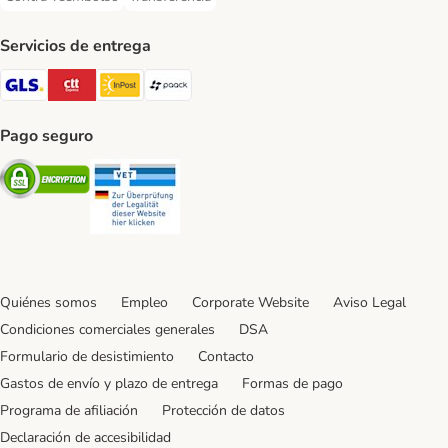
Contra-reembolso Payment Method
Transferencia Payment Method
Servicios de entrega
GLS Shipping Method
CTTExpress Shipping Method
InPost Shipping Method
paack Shipping Method
Pago seguro
Security
Security
Quiénes somos
Empleo
Corporate Website
Aviso Legal
Condiciones comerciales generales
DSA
Formulario de desistimiento
Contacto
Gastos de envío y plazo de entrega
Formas de pago
Programa de afiliación
Protección de datos
Declaración de accesibilidad