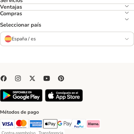
Servicios
Ventajas
Compras
Seleccionar país
España / es
Métodos de pago
Visa Payment Method
Mastercard Payment Method
American Express Payment Method
Apple Pay Payment Method
Google Pay Payment Method
PayPal Payment Method
Klarna Payment Method
Contra-reembolso
Transferencia