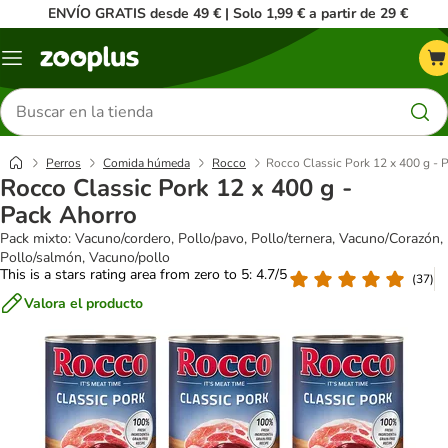
ENVÍO GRATIS desde 49 € | Solo 1,99 € a partir de 29 €
Menú
Buscar
productos
Perros
Comida húmeda
Rocco
Rocco Classic Pork 12 x 400 g - 
Rocco Classic Pork 12 x 400 g -
Pack Ahorro
Pack mixto: Vacuno/cordero, Pollo/pavo, Pollo/ternera, Vacuno/Corazón,
Pollo/salmón, Vacuno/pollo
This is a stars rating area from zero to 5: 4.7/5
(
37
)
Valora el producto