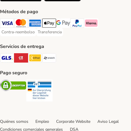
Métodos de pago
Visa Payment Method
Mastercard Payment Method
American Express Payment Method
Apple Pay Payment Method
Google Pay Payment Method
PayPal Payment Method
Klarna Payment Method
Contra-reembolso
Transferencia
Contra-reembolso Payment Method
Transferencia Payment Method
Servicios de entrega
GLS Shipping Method
CTTExpress Shipping Method
InPost Shipping Method
paack Shipping Method
Pago seguro
Security
Security
Quiénes somos
Empleo
Corporate Website
Aviso Legal
Condiciones comerciales generales
DSA