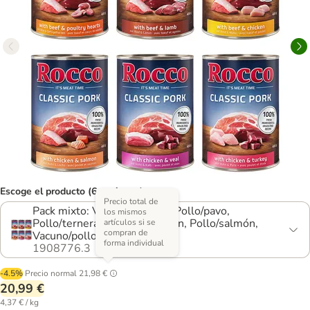
Escoge el producto (6 opciones)
Precio total de
Pack mixto: Vacuno/cordero, Pollo/pavo,
los mismos
Pollo/ternera, Vacuno/Corazón, Pollo/salmón,
artículos si se
compran de
Vacuno/pollo
forma individual
1908776.3
-4.5%
Precio normal
21,98 €
20,99 €
4,37 € / kg