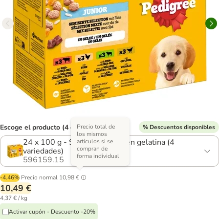
Escoge el producto (4 opciones)
Precio total de
% Descuentos disponibles
los mismos
24 x 100 g - Selección mixta en gelatina (4
artículos si se
compran de
variedades)
forma individual
596159.15
-4.46%
Precio normal
10,98 €
10,49 €
4,37 € / kg
Activar cupón - Descuento -20%