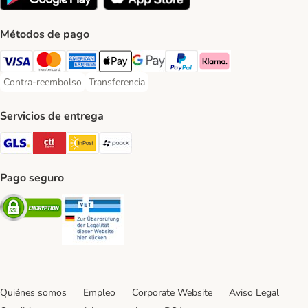
Métodos de pago
Visa Payment Method
Mastercard Payment Method
American Express Payment Method
Apple Pay Payment Method
Google Pay Payment Method
PayPal Payment Method
Klarna Payment Method
Contra-reembolso
Transferencia
Contra-reembolso Payment Method
Transferencia Payment Method
Servicios de entrega
GLS Shipping Method
CTTExpress Shipping Method
InPost Shipping Method
paack Shipping Method
Pago seguro
Security
Security
Quiénes somos
Empleo
Corporate Website
Aviso Legal