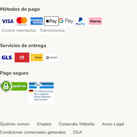
Métodos de pago
Visa Payment Method
Mastercard Payment Method
American Express Payment Method
Apple Pay Payment Method
Google Pay Payment Method
PayPal Payment Method
Klarna Payment Method
Contra-reembolso
Transferencia
Contra-reembolso Payment Method
Transferencia Payment Method
Servicios de entrega
GLS Shipping Method
CTTExpress Shipping Method
InPost Shipping Method
paack Shipping Method
Pago seguro
Security
Security
Quiénes somos
Empleo
Corporate Website
Aviso Legal
Condiciones comerciales generales
DSA